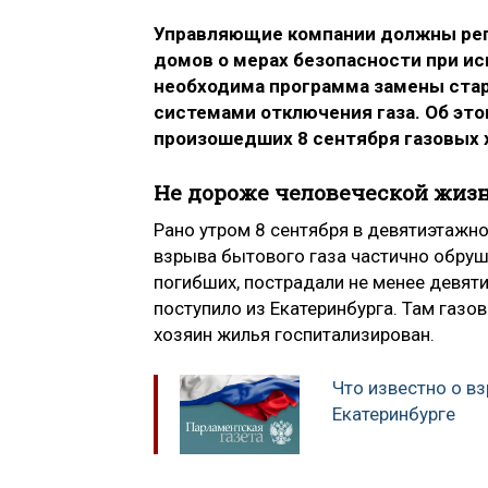
Управляющие компании должны рег
домов о мерах безопасности при ис
необходима программа замены стары
системами отключения газа. Об это
произошедших 8 сентября газовых х
Не дороже человеческой жиз
Рано утром 8 сентября в девятиэтажн
взрыва бытового газа частично обруш
погибших, пострадали не менее девят
поступило из Екатеринбурга. Там газо
хозяин жилья госпитализирован.
Что известно о вз
Екатеринбурге