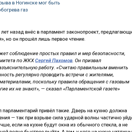
рыва в Ногинске мог быть
богрева газ
 лет назад внёс в парламент законопроект, предлагающ
», но он прошёл лишь первое чтение.
жет соблюдение простых правил и мер безопасности,
омитета по ЖКХ
Сергей Пахомов
. Он призвал
азъяснительную работу. «Считаю правильным вменить
ность регулярно проводить встречи с жителями,
атериалами, поскольку правила обращения с газовым
гие их не знают», — сказал «Парламентской газете»
л парламентарий привёл такие. Дверь на кухню должна
ения — так при взрыве сила ударной волны частично уйд
чше, если на кухне будут окна из обычного стекла, а не
ной волне быстрее выйти. А тем, у кого на кухне натяжн