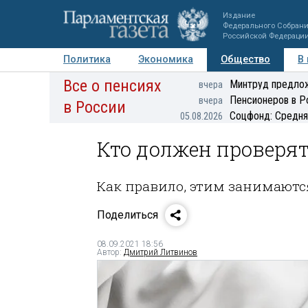
Издание
Федерального Собран
Российской Федераци
Политика
Экономика
Общество
В
Все о пенсиях
Фото
Авторы
Персоны
Мнения
Регионы
Минтруд предлож
вчера
Пенсионеров в Р
вчера
в России
Соцфонд: Средня
05.08.2026
Кто должен проверят
Как правило, этим занимают
Поделиться
08.09.2021 18:56
Автор:
Дмитрий Литвинов