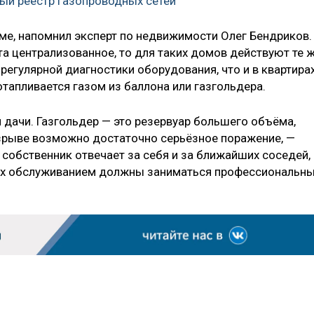
ный реестр газопроводных сетей
оме, напомнил эксперт по недвижимости Олег Бендриков.
а централизованное, то для таких домов действуют те 
регулярной диагностики оборудования, что и в квартирах
отапливается газом из баллона или газгольдера.
 дачи. Газгольдер — это резервуар большего объёма,
зрыве возможно достаточно серьёзное поражение, —
собственник отвечает за себя и за ближайших соседей,
и их обслуживанием должны заниматься профессиональн