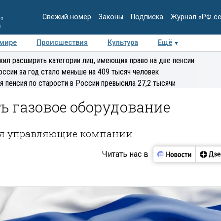
Свежий номер
Законы
Подписка
Журнал «РФ с
ия
и
 мире
Происшествия
Культура
Ещё
Медиацентр
Интервью
Колумнисты
Делова
ил расширить категории лиц, имеющих право на две пенсии
эксперт
оссии за год стало меньше на 409 тысяч человек
я пенсия по старости в России превысила 27,2 тысячи
ь газовое оборудование
ся управляющие компании
Читать нас в