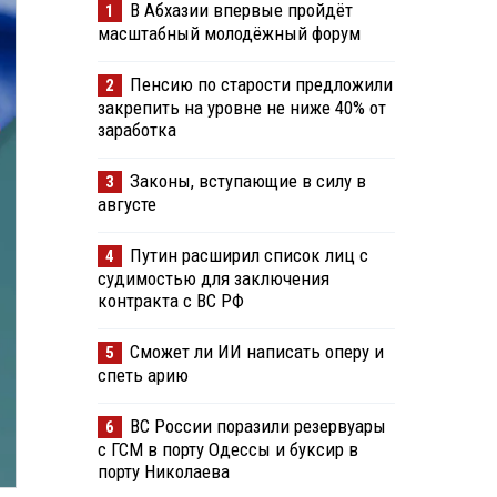
В Абхазии впервые пройдёт
1
масштабный молодёжный форум
Пенсию по старости предложили
2
закрепить на уровне не ниже 40% от
заработка
Законы, вступающие в силу в
3
августе
Путин расширил список лиц с
4
судимостью для заключения
контракта с ВС РФ
Сможет ли ИИ написать оперу и
5
спеть арию
ВС России поразили резервуары
6
с ГСМ в порту Одессы и буксир в
порту Николаева