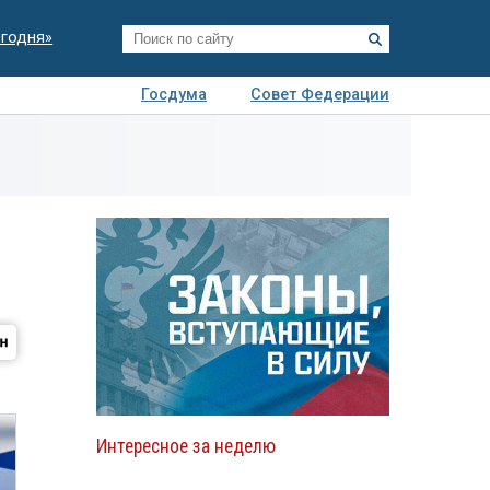
егодня»
Госдума
Совет Федерации
я
Авто
Недвижимость
Технологии
иза
Интересное за неделю