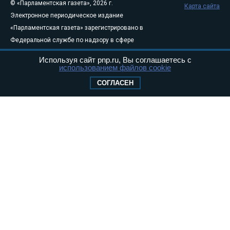
© «Парламентская газета», 2026 г.
Карта сайта
Электронное периодическое издание
«Парламентская газета» зарегистрировано в
Федеральной службе по надзору в сфере
связи, информационных технологий и
Используя сайт pnp.ru, Вы соглашаетесь с
массовых коммуникаций (Роскомнадзор) 05
использованием файлов cookie
августа 2011 года. 18+
СОГЛАСЕН
Свидетельство о регистрации Эл № ФС77-
46097
Учредитель — АНО «Парламентская газета»
Исполняющий обязанности главного
редактора — Абдуллаев М.Р.
Тел.: +7 (495) 637–69–79 E-mail:
pg@pnp.ru
«Парламентская газета» - официальное еженедельное издание
Федерального Собрания РФ. Издается с 1997 года. Учредители
газеты - Государственная Дума и Совет Федерации РФ. Официальный
публикатор федеральных конституционных законов, федеральных
законов и актов палат Федерального Собрания. «Парламентская
газета» имеет пункты печати и представительства в десяти субъектах
федерации.