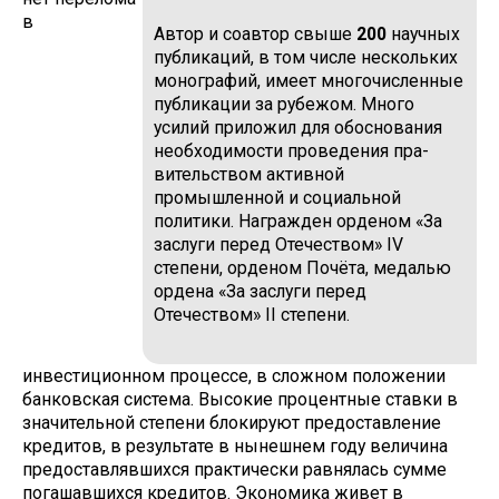
в
Автор и соавтор свыше
200
научных
публи­каций, в том числе нескольких
моногра­фий, имеет многочисленные
публикации за рубежом. Много
усилий приложил для обо­снования
необходимости проведения пра­
вительством активной
промышленной и социальной
политики. Награжден орденом «За
заслуги перед Отечеством» IV
степени, орденом Почёта, медалью
ордена «За за­слуги перед
Отечеством» II степени.
инвестиционном процес­се, в сложном положении
банковская система. Высокие процентные ставки в
значительной степени блокируют предоставление
кредитов, в результа­те в нынешнем году величина
предо­ставлявшихся практически равня­лась сумме
погашавшихся кредитов. Экономика живет в