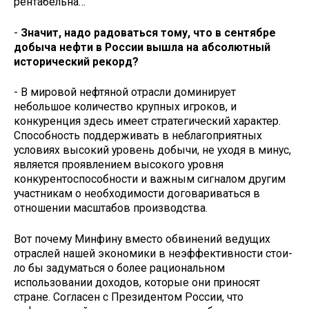
рентабельна…
-
Значит, надо радоваться тому, что в сентябре
добыча нефти в Рос­сии вышла на абсолютный
истори­ческий рекорд?
- В мировой нефтяной отрасли доминирует
небольшое количество крупных игроков, и
конкуренция здесь имеет стратегический характер.
Способность поддерживать в небла­гоприятных
условиях высокий уро­вень добычи, не уходя в минус,
явля­ется проявлением высокого уровня
конкурентоспособности и важным сигналом другим
участникам о необ­ходимости договариваться в
отноше­нии масштабов производства.
Вот почему Минфину вместо об­винений ведущих
отраслей нашей экономики в неэффективности стои­
ло бы задуматься о более рациональ­ном
использовании доходов, которые они приносят
стране. Согласен с Пре­зидентом России, что