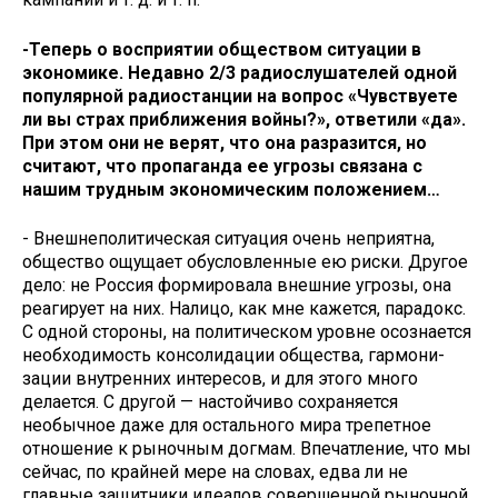
-Теперь о восприятии обще­ством ситуации в
экономике. Не­давно 2/3 радиослушателей одной
популярной радиостанции на во­прос «Чувствуете
ли вы страх при
ближения войны?», ответили «да».
При этом они не верят, что она раз­разится, но
считают, что пропаган­да ее угрозы связана с
нашим труд­ным экономическим положением…
- Внешнеполитическая ситуация очень неприятна,
общество ощуща­ет обусловленные ею риски. Другое
дело: не Россия формировала внеш­ние угрозы, она
реагирует на них. Налицо, как мне кажется, парадокс.
С одной стороны, на политическом уровне осознается
необходимость консолидации общества, гармони­
зации внутренних интересов, и для этого много
делается. С другой — на­стойчиво сохраняется
необычное даже для остального мира трепетное
отношение к рыночным догмам. Впе­чатление, что мы
сейчас, по крайней мере на словах, едва ли не
главные защитники идеалов совершенной ры­ночной