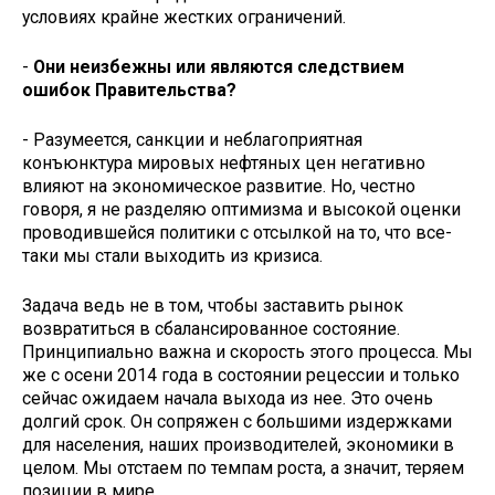
условиях крайне жестких ограничений.
-
Они неизбежны или являются следствием
ошибок Правитель­ства?
- Разумеется, санкции и небла­гоприятная
конъюнктура мировых нефтяных цен негативно
влияют на экономическое развитие. Но, честно
говоря, я не разделяю оптимизма и высокой оценки
проводившейся по­литики с отсылкой на то, что все-
таки мы стали выходить из кризиса.
Задача ведь не в том, чтобы заста­вить рынок
возвратиться в сбаланси­рованное состояние.
Принципиально важна и скорость этого процесса. Мы
же с осени 2014 года в состоянии ре­цессии и только
сейчас ожидаем на­чала выхода из нее. Это очень
долгий срок. Он сопряжен с большими из­держками
для населения, наших про­изводителей, экономики в
целом. Мы отстаем по темпам роста, а значит, теряем
позиции в мире.