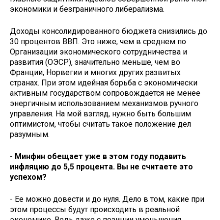
экономики и безграничного либерализма.
Доходы консолидированного бюд­жета снизились до
30 процентов ВВП. Это ниже, чем в среднем по
Органи­зации экономического сотрудниче­ства и
развития (ОЭСР), значительно меньше, чем во
Франции, Норвегии и многих других развитых
странах. При этом идейная борьба с экономически
активным государством сопровожда­ется не менее
энергичным использо­ванием механизмов ручного
управ­ления. На мой взгляд, нужно быть большим
оптимистом, чтобы считать такое положение дел
разумным.
-
Минфин обещает уже в этом году подавить
инфляцию до 5,5 про­цента. Вы не считаете это
успехом?
- Ее можно довести и до нуля. Дело в том, какие при
этом процес­сы будут происходить в реальной
экономике. Ведь даже с позиции уменьшения