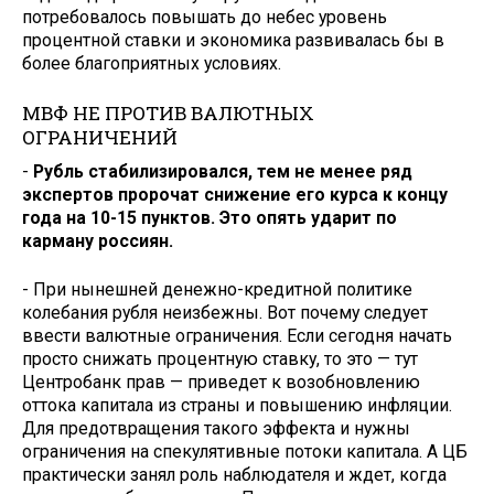
потребовалось повышать до небес уровень
процентной ставки и экономика развивалась бы в
более благоприятных условиях.
МВФ НЕ ПРОТИВ ВАЛЮТНЫХ
ОГРАНИЧЕНИЙ
-
Рубль стабилизировался, тем не менее ряд
экспертов пророчат снижение его курса к концу
года на 10-15 пунктов. Это опять ударит по
карману россиян.
- При нынешней денежно-кредит­ной политике
колебания рубля неиз­бежны. Вот почему следует
ввести валютные ограничения. Если сегод­ня начать
просто снижать процент­ную ставку, то это — тут
Центробанк прав — приведет к возобновлению
оттока капитала из страны и повышению инфляции.
Для предотвраще­ния такого эффекта и нужны
ограни­чения на спекулятивные потоки ка­питала. А ЦБ
практически занял роль наблюдателя и ждет, когда