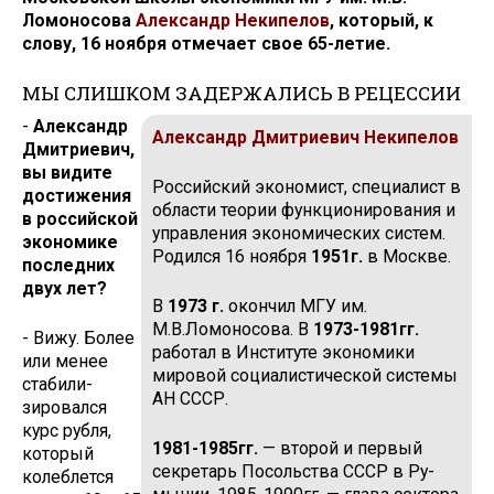
Ломоносова
Александр Некипелов
, который, к
слову, 16 ноября отмечает свое 65-летие.
МЫ СЛИШКОМ ЗАДЕРЖАЛИСЬ В РЕЦЕССИИ
-
Александр
Александр Дмитриевич Некипелов
Дмитриевич,
вы ви­дите
Российский экономист, специалист в
достижения
области теории функционирования и
в российской
управления экономических систем.
эко­номике
Родился 16 ноября
1951г.
в Москве.
последних
двух лет?
В
1973 г.
окончил МГУ им.
М.В.Ломоносо­ва. В
1973-1981гг.
- Вижу. Более
работал в Институте экономики
или менее
мировой социалистической системы
стабили­
АН СССР.
зировался
курс рубля,
1981-1985гг.
— второй и первый
который
секретарь Посольства СССР в Ру­
колеб­лется