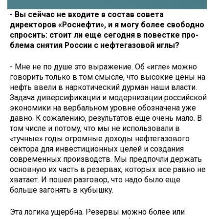
-
Вы сейчас не входите в состав совета
директоров «Роснефти», и я могу более свободно
спросить: сто­ит ли еще сегодня в повестке про­
блема снятия России с нефтегазо­вой иглы?
- Мне не по душе это выражение. Об «игле» можно
говорить только в том смысле, что высокие цены на
нефть ввели в наркотический дурман наши власти.
Задача диверсификации и модернизации российской
эконо­мики на вербальном уровне обозначена уже
давно. К сожалению, резуль­татов еще очень мало. В
том числе и потому, что мы не использовали в
«тучные» годы огромные доходы неф­тегазового
сектора для инвестицион­ных целей и создания
современных производств. Мы предпочли держать
основную их часть в резервах, кото­рых все равно не
хватает. И пошел разговор, что надо было еще
больше загонять в кубышку.
Эта логика ущербна. Резервы можно более или