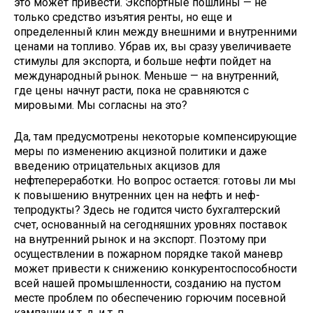
это может привести. Экспортные по­шлины — не
только средство изъятия ренты, но еще и
определенный клин между внешними и внутренними
це­нами на топливо. Убрав их, вы сразу увеличиваете
стимулы для экспорта, и больше нефти пойдет на
междуна­родный рынок. Меньше — на внутрен­ний,
где цены начнут расти, пока не сравняются с
мировыми. Мы соглас­ны на это?
Да, там предусмотрены некото­рые компенсирующие
меры по из­менению акцизной политики и даже
введению отрицательных акцизов для
нефтепереработки. Но вопрос остается: готовы ли мы
к повыше­нию внутренних цен на нефть и неф­
тепродукты? Здесь не годится чисто бухгалтерский
счет, основанный на сегодняшних уровнях поставок
на внутренний рынок и на экспорт. Поэ­тому при
осуществлении в пожарном порядке такой маневр
может приве­сти к снижению конкурентоспособ­ности
всей нашей промышленности, созданию на пустом
месте проблем по обеспечению горючим посевной
кампании и т. д. и т. п.