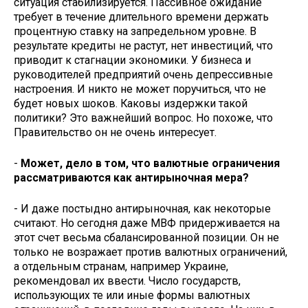
ситуация стабилизируется. Пассивное ожида­ние
требует в течение длительного времени держать
процентную ставку на запредельном уровне. В
результа­те кредиты не растут, нет инвести­ций, что
приводит к стагнации эко­номики. У бизнеса и
руководителей предприятий очень депрессивные
настроения. И никто не может по­ручиться, что не
будет новых шоков. Каковы издержки такой
политики? Это важнейший вопрос. Но похоже, что
Правительство он не очень инте­ресует.
-
Может, дело в том, что валют­ные ограничения
рассматриваются как антирыночная мера?
- И даже постыдно антирыночная, как некоторые
считают. Но сегодня даже МВФ придерживается на
этот счет весьма сбалансированной по­зиции. Он не
только не возражает против валютных ограничений,
а отдельным странам, например Укра­ине,
рекомендовал их ввести. Число государств,
использующих те или иные формы валютных