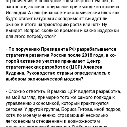
ограничений, в последние годы выросло. На них, в
частности, активно опиралась при выходе из кризиса
Исландия. А наш финансово-экономический блок как
будто ставит натурный эксперимент: выйдет ли
рынок в итоге на траек­торию роста или нет? Ну
выйдет. Вопрос: сколько времени и какие из­держки
для этого потребуются?
-
По поручению Президента РФ разрабатывается
стратегия разви­тия России после 2018 года, в ко­
торой активное участие принимает Центр
стратегических разработок (ЦСР) Алексея
Кудрина. Руковод­ство страны определилось с
выбо­ром экономической модели?
- Сложно ответить. В рамках ЦСР ведется разработка,
на мой взгляд, примерно того же самого подхода к
управлению экономикой, который практикуется
сегодня. У другой груп­пы, Бориса Титова, иной подход,
хотя, по моему мнению, страдающий несколько
легковесным отношением к возможностям