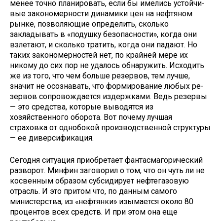
менее точно пла­нировать, если бы имелись устойчи­
вые закономерности динамики цен на нефтяном
рынке, позволяющие определить, сколько
закладывать в «подушку безопасности», когда они
взлетают, и сколько тратить, когда они падают. Но
таких закономерно­стей нет, по крайней мере их
никому до сих пор не удалось обнаружить. Исходить
же из того, что чем больше резервов, тем лучше,
значит не осоз­навать, что формирование любых ре­
зервов сопровождается издержками. Ведь резервы
— это средства, которые выводятся из
хозяйственного оборо­та. Вот почему лучшая
страховка от однобокой производственной струк­туры
— ее диверсификация.
Сегодня ситуация приобретает фантасмагорический
разворот. Мин­фин заговорил о том, что он чуть ли не
косвенным образом субсидирует нефтегазовую
отрасль. И это притом что, по данным самого
министерства, из «нефтянки» изымается около 80
процентов всех средств. И при этом она еще