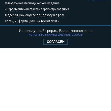
Электронное периодическое издание
«Парламентская газета» зарегистрировано в
Федеральной службе по надзору в сфере
связи, информационных технологий и
массовых коммуникаций (Роскомнадзор) 05
Используя сайт pnp.ru, Вы соглашаетесь с
августа 2011 года. 18+
использованием файлов cookie
Свидетельство о регистрации Эл № ФС77-
СОГЛАСЕН
46097
Учредитель — АНО «Парламентская газета»
Исполняющий обязанности главного
редактора — Абдуллаев М.Р.
Тел.: +7 (495) 637–69–79 E-mail:
pg@pnp.ru
«Парламентская газета» - официальное еженедельное издание
Федерального Собрания РФ. Издается с 1997 года. Учредители
газеты - Государственная Дума и Совет Федерации РФ. Официальный
публикатор федеральных конституционных законов, федеральных
законов и актов палат Федерального Собрания. «Парламентская
газета» имеет пункты печати и представительства в десяти субъектах
федерации.
Сайт «Парламентской газеты» - это оперативные новости и