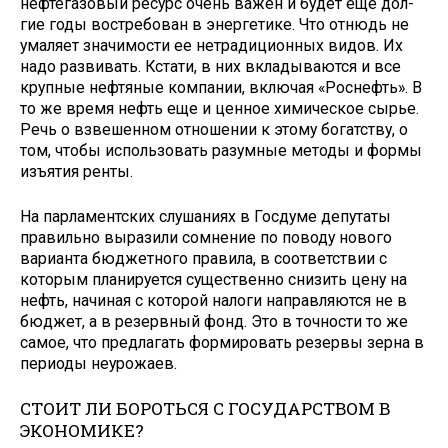
нефтегазовый ресурс очень важен и будет еще дол­
гие годы востребован в энергетике. Что отнюдь не
умаляет значимости ее нетрадиционных видов. Их
надо развивать. Кстати, в них вкладыва­ются и все
крупные нефтяные ком­пании, включая «Роснефть». В
то же время нефть еще и ценное химиче­ское сырье.
Речь о взвешенном отно­шении к этому богатству, о
том, что­бы использовать разумные методы и формы
изъятия ренты.
На парламентских слушаниях в Госдуме депутаты
правильно вы­разили сомнение по поводу нового
варианта бюджетного правила, в со­ответствии с
которым планируется существенно снизить цену на
нефть, начиная с которой налоги направ­ляются не в
бюджет, а в резервный фонд. Это в точности то же
самое, что предлагать формировать резервы зерна в
периоды неурожаев.
СТОИТ ЛИ БОРОТЬСЯ С ГОСУДАРСТВОМ В
ЭКОНОМИКЕ?