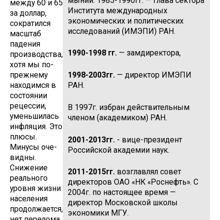
мынии. 1985-1990гг. — глава сектора
между 60 и 65
Института международных
за доллар,
экономических и политических
сокра­тился
исследований (ИМЭПИ) РАН.
масштаб
падения
1990-1998 гг.
— замдиректора,
производства,
хотя мы по-
прежнему
1998-2003гг.
— директор ИМЭПИ
находимся в
РАН.
состоянии
рецессии,
В 1997г. избран действительным
уменьшилась
членом (академиком) РАН.
инфляция. Это
плюсы.
2001-2013гг.
- ви­це-президент
Минусы оче­
Российской академии наук.
видны.
Снижение
2011-2015гг.
возглавлял совет
реального
директо­ров ОАО «НК «Роснефть». С
уровня жизни
2004г. по на­стоящее время —
населения
директор Московской школы
продолжается,
экономики МГУ.
нет перелома