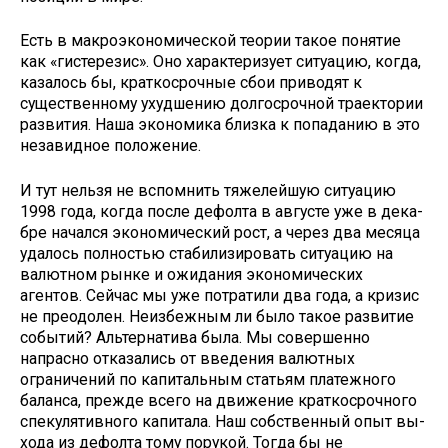
Есть в макроэкономической тео­рии такое понятие
как «гистерезис». Оно характеризует ситуацию, когда,
казалось бы, краткосрочные сбои приводят к
существенному ухудше­нию долгосрочной траектории
разви­тия. Наша экономика близка к попа­данию в это
незавидное положение.
И тут нельзя не вспомнить тяже­лейшую ситуацию
1998 года, когда после дефолта в августе уже в дека­
бре начался экономический рост, а через два месяца
удалось полностью стабилизировать ситуацию на
валют­ном рынке и ожидания экономиче­ских
агентов. Сейчас мы уже потра­тили два года, а кризис
не преодолен. Неизбежным ли было такое развитие
событий? Альтернатива была. Мы совершенно
напрасно отказались от введения валютных
ограничений по капитальным статьям платежного
баланса, прежде всего на движение краткосрочного
спекулятивного ка­питала. Наш собственный опыт вы­
хода из дефолта тому порукой. Тогда бы не