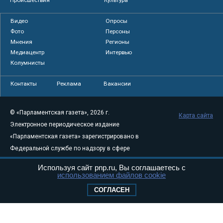
Происшествия
Культура
Видео
Опросы
Фото
Персоны
Мнения
Регионы
Медиацентр
Интервью
Колумнисты
Контакты
Реклама
Вакансии
© «Парламентская газета», 2026 г.
Карта сайта
Электронное периодическое издание
«Парламентская газета» зарегистрировано в
Федеральной службе по надзору в сфере
связи, информационных технологий и
Используя сайт pnp.ru, Вы соглашаетесь с
массовых коммуникаций (Роскомнадзор) 05
использованием файлов cookie
августа 2011 года. 18+
СОГЛАСЕН
Свидетельство о регистрации Эл № ФС77-
46097
Учредитель — АНО «Парламентская газета»