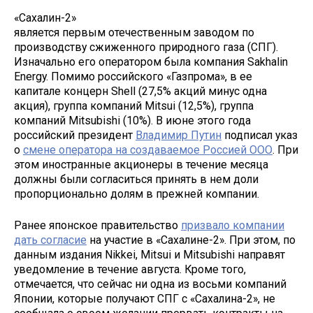
«Сахалин-2»
является первым отечественным заводом по
производству сжиженного природного газа (СПГ).
Изначально его оператором была компания Sakhalin
Energy. Помимо российского «Газпрома», в ее
капитале концерн Shell (27,5% акций минус одна
акция), группа компаний Mitsui (12,5%), группа
компаний Mitsubishi (10%). В июне этого года
российский президент
Владимир Путин
подписал указ
о
смене оператора на создаваемое Россией ООО
. При
этом иностранные акционеры в течение месяца
должны были согласиться принять в нем доли
пропорционально долям в прежней компании.
Ранее японское правительство
призвало компании
дать согласие
на участие в «Сахалине-2». При этом, по
данным издания Nikkei, Mitsui и Mitsubishi направят
уведомление в течение августа. Кроме того,
отмечается, что сейчас ни одна из восьми компаний
Японии, которые получают СПГ с «Сахалина-2», не