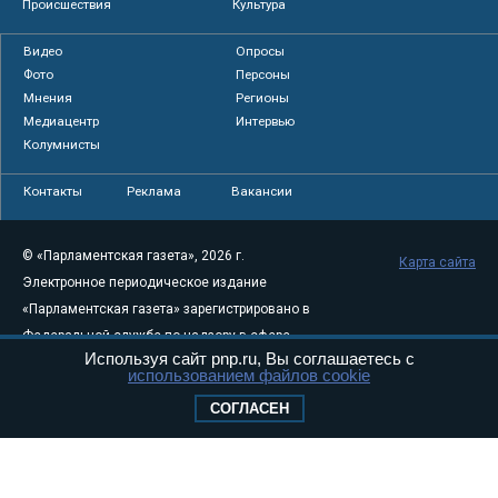
Происшествия
Культура
Видео
Опросы
Фото
Персоны
Мнения
Регионы
Медиацентр
Интервью
Колумнисты
Контакты
Реклама
Вакансии
© «Парламентская газета», 2026 г.
Карта сайта
Электронное периодическое издание
«Парламентская газета» зарегистрировано в
Федеральной службе по надзору в сфере
Используя сайт pnp.ru, Вы соглашаетесь с
связи, информационных технологий и
использованием файлов cookie
массовых коммуникаций (Роскомнадзор) 05
СОГЛАСЕН
августа 2011 года. 18+
Свидетельство о регистрации Эл № ФС77-
46097
Учредитель — АНО «Парламентская газета»