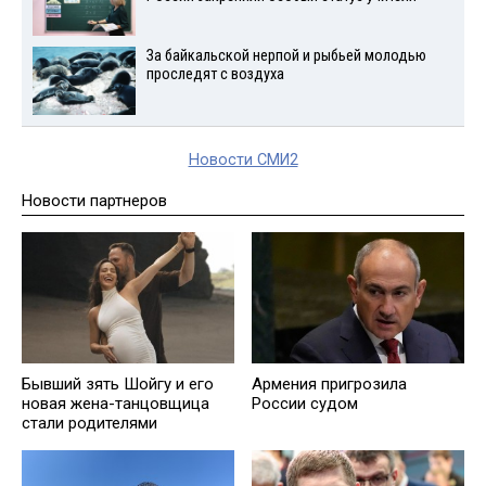
За байкальской нерпой и рыбьей молодью
проследят с воздуха
Новости СМИ2
Новости партнеров
Бывший зять Шойгу и его
Армения пригрозила
новая жена-танцовщица
России судом
стали родителями