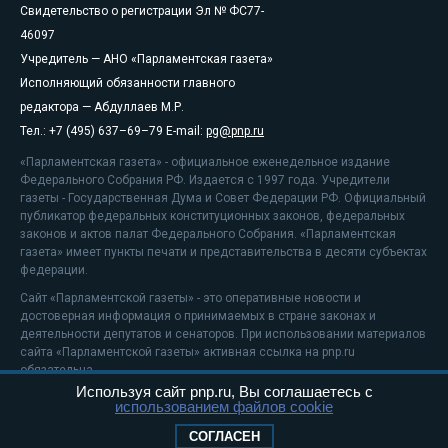
Свидетельство о регистрации Эл № ФС77-
46097
Учредитель — АНО «Парламентская газета»
Исполняющий обязанности главного
редактора — Абдуллаев М.Р.
Тел.: +7 (495) 637–69–79 E-mail:
pg@pnp.ru
«Парламентская газета» - официальное еженедельное издание
Федерального Собрания РФ. Издается с 1997 года. Учредители
газеты - Государственная Дума и Совет Федерации РФ. Официальный
публикатор федеральных конституционных законов, федеральных
законов и актов палат Федерального Собрания. «Парламентская
газета» имеет пункты печати и представительства в десяти субъектах
федерации.
Сайт «Парламентской газеты» - это оперативные новости и
достоверная информация о принимаемых в стране законах и
деятельности депутатов и сенаторов. При использовании материалов
сайта «Парламентской газеты» активная ссылка на pnp.ru
обязательна.
Используя сайт pnp.ru, Вы соглашаетесь с
На информационном ресурсе применяются
рекомендательные
использованием файлов cookie
технологии
Положение о защите персональных данных
СОГЛАСЕН