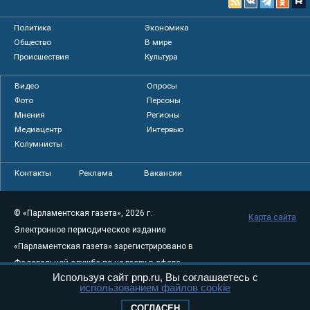
Политика
Экономика
Общество
В мире
Происшествия
Культура
Видео
Опросы
Фото
Персоны
Мнения
Регионы
Медиацентр
Интервью
Колумнисты
Контакты
Реклама
Вакансии
© «Парламентская газета», 2026 г.
Карта сайта
Электронное периодическое издание
«Парламентская газета» зарегистрировано в
Федеральной службе по надзору в сфере
Используя сайт pnp.ru, Вы соглашаетесь с
связи, информационных технологий и
использованием файлов cookie
массовых коммуникаций (Роскомнадзор) 05
СОГЛАСЕН