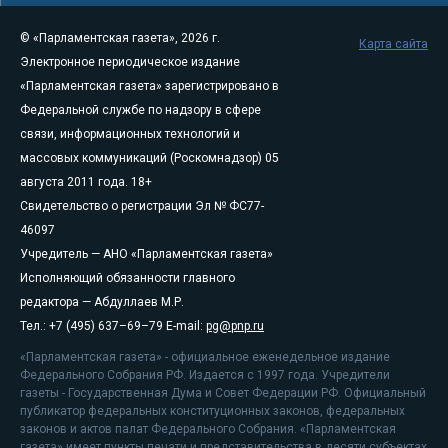
© «Парламентская газета», 2026 г.
Карта сайта
Электронное периодическое издание
«Парламентская газета» зарегистрировано в
Федеральной службе по надзору в сфере
связи, информационных технологий и
массовых коммуникаций (Роскомнадзор) 05
августа 2011 года. 18+
Свидетельство о регистрации Эл № ФС77-
46097
Учредитель — АНО «Парламентская газета»
Исполняющий обязанности главного
редактора — Абдуллаев М.Р.
Тел.: +7 (495) 637–69–79 E-mail:
pg@pnp.ru
«Парламентская газета» - официальное еженедельное издание
Федерального Собрания РФ. Издается с 1997 года. Учредители
газеты - Государственная Дума и Совет Федерации РФ. Официальный
публикатор федеральных конституционных законов, федеральных
законов и актов палат Федерального Собрания. «Парламентская
газета» имеет пункты печати и представительства в десяти субъектах