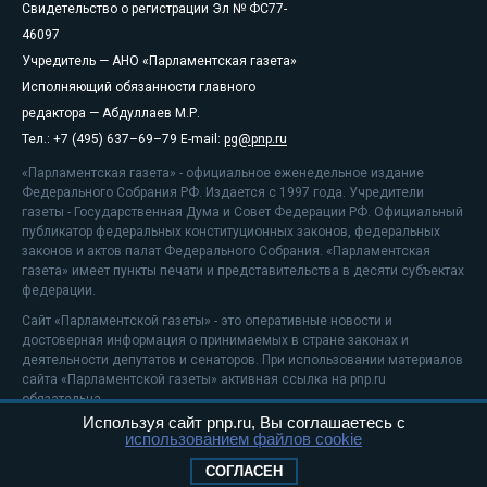
Свидетельство о регистрации Эл № ФС77-
46097
Учредитель — АНО «Парламентская газета»
Исполняющий обязанности главного
редактора — Абдуллаев М.Р.
Тел.: +7 (495) 637–69–79 E-mail:
pg@pnp.ru
«Парламентская газета» - официальное еженедельное издание
Федерального Собрания РФ. Издается с 1997 года. Учредители
газеты - Государственная Дума и Совет Федерации РФ. Официальный
публикатор федеральных конституционных законов, федеральных
законов и актов палат Федерального Собрания. «Парламентская
газета» имеет пункты печати и представительства в десяти субъектах
федерации.
Сайт «Парламентской газеты» - это оперативные новости и
достоверная информация о принимаемых в стране законах и
деятельности депутатов и сенаторов. При использовании материалов
сайта «Парламентской газеты» активная ссылка на pnp.ru
обязательна.
Используя сайт pnp.ru, Вы соглашаетесь с
На информационном ресурсе применяются
рекомендательные
использованием файлов cookie
технологии
Положение о защите персональных данных
СОГЛАСЕН