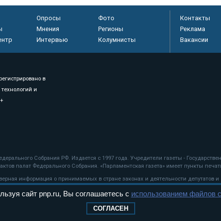
Опросы
Фото
Контакты
ы
Мнения
Регионы
Реклама
ентр
Интервью
Колумнисты
Вакансии
регистрировано в
 технологий и
8+
.
дерального Собрания РФ. Издается с 1997 года. Учредители газеты - Государств
ктов палат Федерального Собрания. «Парламентская газета» имеет пункты печати
оверная информация о принимаемых в стране законах и деятельности депутатов и
льзуя сайт pnp.ru, Вы соглашаетесь с
использованием файлов c
ехнологии
СОГЛАСЕН