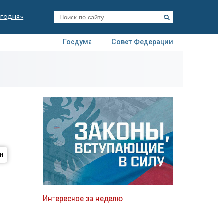
егодня»
Госдума
Совет Федерации
я
Авто
Недвижимость
Технологии
иза
Интересное за неделю