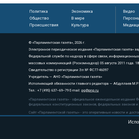
Политика
Экономика
Видео
Общество
В мире
Персон
Происшествия
Культура
Медиац
© «Парламентская газета», 2026 г.
Электронное периодическое издание «Парламентская газета» за
Федеральной службе по надзору в сфере связи, информационных
массовых коммуникаций (Роскомнадзор) 05 августа 2011 года. 1
Свидетельство о регистрации Эл № ФС77-46097
Учредитель — АНО «Парламентская газета»
Исполняющий обязанности главного редактора — Абдуллаев М.Р
Тел.: +7 (495) 637–69–79 E-mail:
pg@pnp.ru
«Парламентская газета» - официальное еженедельное издание Фе
федеральных конституционных законов, федеральных законов и а
Сайт «Парламентской газеты» - это оперативные новости и дост
«Парламентской газеты» активная ссылка на pnp.ru обязательна.
Испо
На информационном ресурсе применяются
рекомендательные т
Положение о защите персональных данных