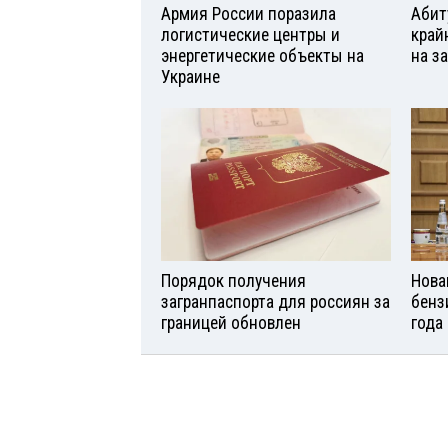
Армия России поразила
Абит
логистические центры и
край
энергетические объекты на
на з
Украине
Порядок получения
Нова
загранпаспорта для россиян за
бенз
границей обновлен
года