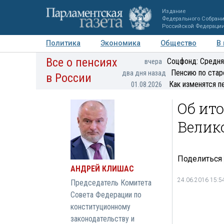
Издание
Федерального Собран
Российской Федераци
Политика
Экономика
Общество
В
Все о пенсиях
Фото
Авторы
Персоны
Мнения
Регионы
Соцфонд: Средня
вчера
Пенсию по стар
два дня назад
в России
Как изменятся п
01.08.2026
Об ит
Велик
Поделиться
АНДРЕЙ КЛИШАС
24.06.2016 15:5
Председатель Комитета
Совета Федерации по
конституционному
законодательству и