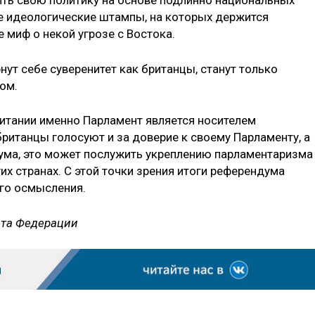
ить свою политику на основе подлинно национальных
ие идеологические штампы, на которых держится
е миф о некой угрозе с Востока.
нут себе суверенитет как британцы, станут только
лом.
ритании именно Парламент является носителем
 британцы голосуют и за доверие к своему Парламенту, а
ума, это может послужить укреплению парламентаризма
х странах. С этой точки зрения итоги референдума
го осмысления.
вета Федерации