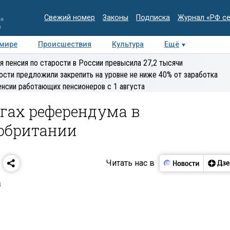
Свежий номер
Законы
Подписка
Журнал «РФ с
ия
и
 мире
Происшествия
Культура
Ещё
Медиацентр
Интервью
Колумнисты
Делова
я пенсия по старости в России превысила 27,2 тысячи
эксперт
ости предложили закрепить на уровне не ниже 40% от заработка
енсии работающих пенсионеров с 1 августа
огах референдума в
обритании
Читать нас в
4