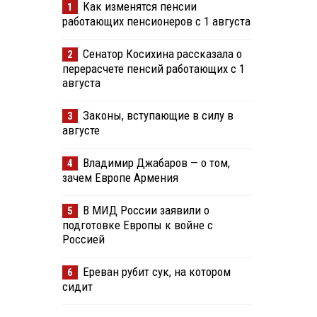
Как изменятся пенсии
1
работающих пенсионеров с 1 августа
Сенатор Косихина рассказала о
2
перерасчете пенсий работающих с 1
августа
Законы, вступающие в силу в
3
августе
Владимир Джабаров — о том,
4
зачем Европе Армения
В МИД России заявили о
5
подготовке Европы к войне с
Россией
Ереван рубит сук, на котором
6
сидит