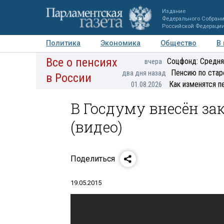
Издание
Федерального Собран
Российской Федераци
Политика
Экономика
Общество
В
Все о пенсиях
Фото
Авторы
Персоны
Мнения
Регионы
Соцфонд: Средня
вчера
Пенсию по стар
два дня назад
в России
Как изменятся п
01.08.2026
В Госдуму внесён за
(видео)
Поделиться
19.05.2015