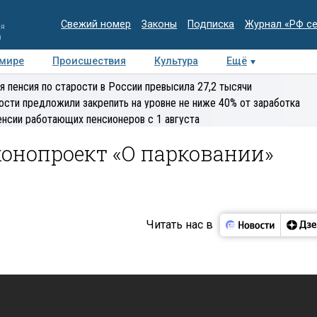
Свежий номер
Законы
Подписка
Журнал «РФ с
ия
и
 мире
Происшествия
Культура
Ещё
Медиацентр
Интервью
Колумнисты
Делова
я пенсия по старости в России превысила 27,2 тысячи
эксперт
ости предложили закрепить на уровне не ниже 40% от заработка
енсии работающих пенсионеров с 1 августа
конопроект «О парковании»
Читать нас в