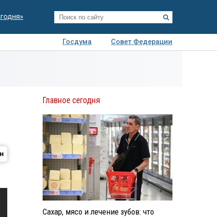
егодня»
Госдума
Совет Федерации
я
Авто
Недвижимость
Технологии
иза
Главное сегодня
Сахар, мясо и лечение зубов: что