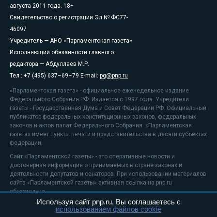
августа 2011 года. 18+
Свидетельство о регистрации Эл № ФС77-
46097
Учредитель — АНО «Парламентская газета»
Исполняющий обязанности главного
редактора — Абдуллаев М.Р.
Тел.: +7 (495) 637–69–79 E-mail:
pg@pnp.ru
«Парламентская газета» - официальное еженедельное издание
Федерального Собрания РФ. Издается с 1997 года. Учредители
газеты - Государственная Дума и Совет Федерации РФ. Официальный
публикатор федеральных конституционных законов, федеральных
законов и актов палат Федерального Собрания. «Парламентская
газета» имеет пункты печати и представительства в десяти субъектах
федерации.
Сайт «Парламентской газеты» - это оперативные новости и
достоверная информация о принимаемых в стране законах и
деятельности депутатов и сенаторов. При использовании материалов
сайта «Парламентской газеты» активная ссылка на pnp.ru
обязательна.
Используя сайт pnp.ru, Вы соглашаетесь с
На информационном ресурсе применяются
рекомендательные
использованием файлов cookie
технологии