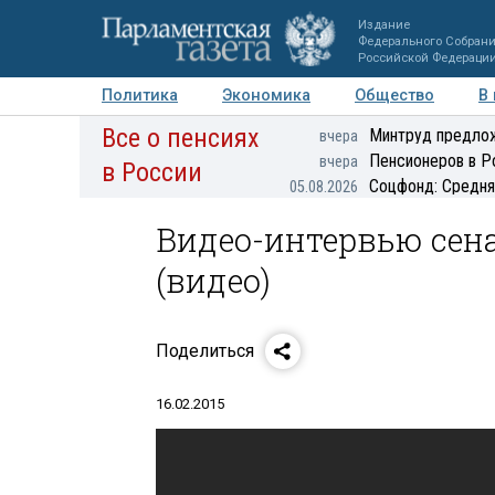
Издание
Федерального Собран
Российской Федераци
Политика
Экономика
Общество
В
Все о пенсиях
Фото
Авторы
Персоны
Мнения
Регионы
Минтруд предлож
вчера
Пенсионеров в Р
вчера
в России
Соцфонд: Средня
05.08.2026
Видео-интервью сен
(видео)
Поделиться
16.02.2015