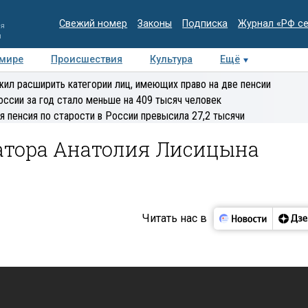
Свежий номер
Законы
Подписка
Журнал «РФ с
ия
и
 мире
Происшествия
Культура
Ещё
Медиацентр
Интервью
Колумнисты
Делова
ил расширить категории лиц, имеющих право на две пенсии
эксперт
оссии за год стало меньше на 409 тысяч человек
я пенсия по старости в России превысила 27,2 тысячи
атора Анатолия Лисицына
Читать нас в