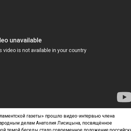
арламентской газеты» прошло видео-интервью члена
ародным делам Анатолия Лисицына, посвящённое
ной темой беседы стало современное положение российск