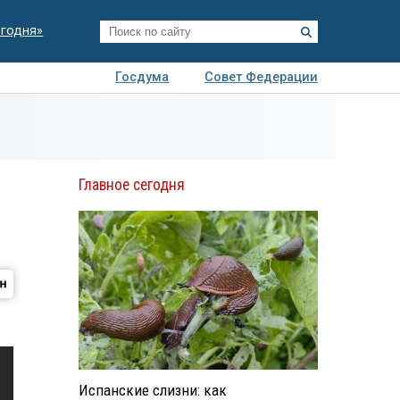
егодня»
Госдума
Совет Федерации
я
Авто
Недвижимость
Технологии
иза
Главное сегодня
Испанские слизни: как