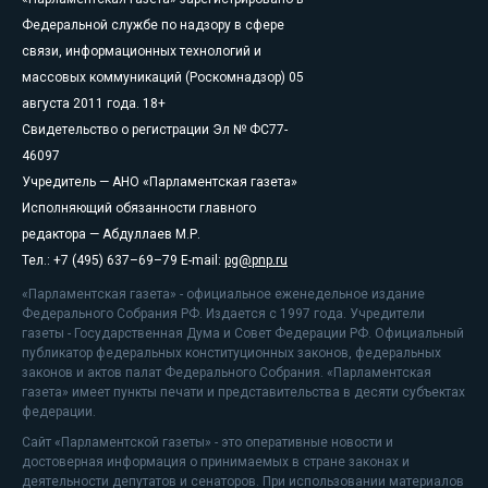
Федеральной службе по надзору в сфере
связи, информационных технологий и
массовых коммуникаций (Роскомнадзор) 05
августа 2011 года. 18+
Свидетельство о регистрации Эл № ФС77-
46097
Учредитель — АНО «Парламентская газета»
Исполняющий обязанности главного
редактора — Абдуллаев М.Р.
Тел.: +7 (495) 637–69–79 E-mail:
pg@pnp.ru
«Парламентская газета» - официальное еженедельное издание
Федерального Собрания РФ. Издается с 1997 года. Учредители
газеты - Государственная Дума и Совет Федерации РФ. Официальный
публикатор федеральных конституционных законов, федеральных
законов и актов палат Федерального Собрания. «Парламентская
газета» имеет пункты печати и представительства в десяти субъектах
федерации.
Сайт «Парламентской газеты» - это оперативные новости и
достоверная информация о принимаемых в стране законах и
деятельности депутатов и сенаторов. При использовании материалов