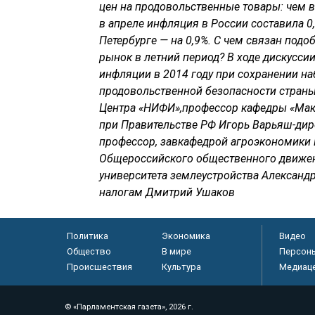
цен на продовольственные товары: чем 
в апреле инфляция в России составила 0,
Петербурге — на 0,9%. С чем связан подо
рынок в летний период? В ходе дискусс
инфляции в 2014 году при сохранении н
продовольственной безопасности страны
Центра «НИФИ»,профессор кафедры «Мак
при Правительстве РФ Игорь Варьяш-дир
профессор, завкафедрой агроэкономики
Общероссийского общественного движен
университета землеустройства Александ
налогам Дмитрий Ушаков
Политика
Экономика
Видео
Общество
В мире
Персон
Происшествия
Культура
Медиац
© «Парламентская газета», 2026 г.