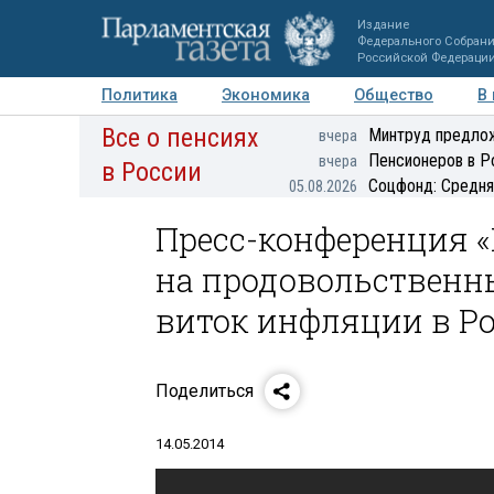
Издание
Федерального Собран
Российской Федераци
Политика
Экономика
Общество
В
Все о пенсиях
Фото
Авторы
Персоны
Мнения
Регионы
Минтруд предлож
вчера
Пенсионеров в Р
вчера
в России
Соцфонд: Средня
05.08.2026
Пресс-конференция 
на продовольственн
виток инфляции в Ро
Поделиться
14.05.2014