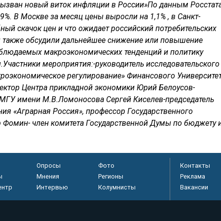
вызван новый виток инфляции в России»По данным Росстата
9%. В Москве за месяц цены выросли на 1,1% , в Санкт-
бный скачок цен и что ожидает российский потребительских
ии также обсудили дальнейшее снижение или повышение
аблюдаемых макроэкономических тенденций и политику
.Участники мероприятия:-руководитель исследовательского
роэкономическое регулирование» Финансового Университе
ектор Центра прикладной экономики Юрий Белоусов-
 МГУ имени М.В.Ломоносова Сергей Киселев-председатель
ия «Аграрная Россия», профессор Государственного
р Фомин- член комитета Государственной Думы по бюджету 
Опросы
Фото
Контакты
ы
Мнения
Регионы
Реклама
ентр
Интервью
Колумнисты
Вакансии