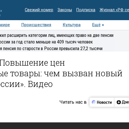
Свежий номер
Законы
Подписка
Журнал «РФ с
ия
и
 мире
Происшествия
Культура
Ещё
Медиацентр
Интервью
Колумнисты
Делова
ил расширить категории лиц, имеющих право на две пенсии
эксперт
оссии за год стало меньше на 409 тысяч человек
я пенсия по старости в России превысила 27,2 тысячи
«Повышение цен
ые товары: чем вызван новый
ссии». Видео
Читать нас в