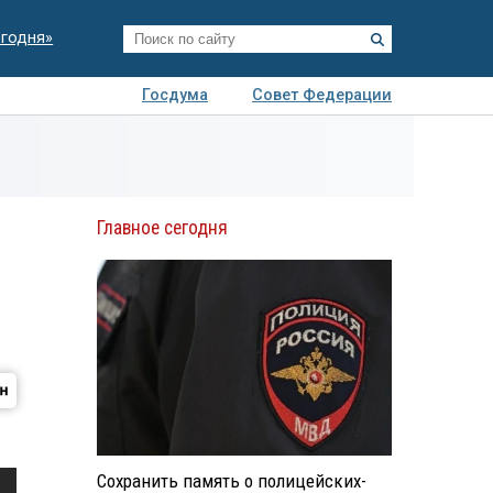
егодня»
Госдума
Совет Федерации
я
Авто
Недвижимость
Технологии
иза
Главное сегодня
Сохранить память о полицейских-