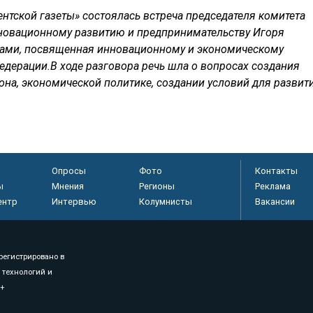
ентской газеты» состоялась встреча председателя комитета
нновационному развитию и предпринимательству Игоря
тами, посвященная инновационному и экономическому
едерации.В ходе разговора речь шла о вопросах создания
на, экономической политике, создании условий для развит
Опросы
Фото
Контакты
ы
Мнения
Регионы
Реклама
ентр
Интервью
Колумнисты
Вакансии
регистрировано в
 технологий и
8+