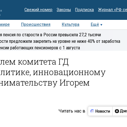
Свежий номер
Законы
Подписка
Журнал «РФ с
ия
и
 мире
Происшествия
Культура
Ещё
Медиацентр
Интервью
Колумнисты
Делова
я пенсия по старости в России превысила 27,2 тысячи
эксперт
ости предложили закрепить на уровне не ниже 40% от заработка
енсии работающих пенсионеров с 1 августа
елем комитета ГД
олитике, инновационному
нимательству Игорем
Читать нас в