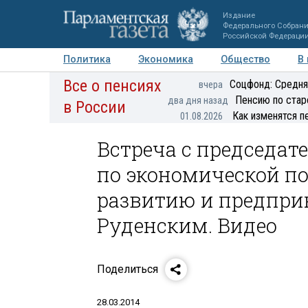
Издание
Федерального Собран
Российской Федераци
Политика
Экономика
Общество
В
Все о пенсиях
Фото
Авторы
Персоны
Мнения
Регионы
Соцфонд: Средня
вчера
Пенсию по стар
два дня назад
в России
Как изменятся п
01.08.2026
Встреча с председат
по экономической п
развитию и предпри
Руденским. Видео
Поделиться
28.03.2014