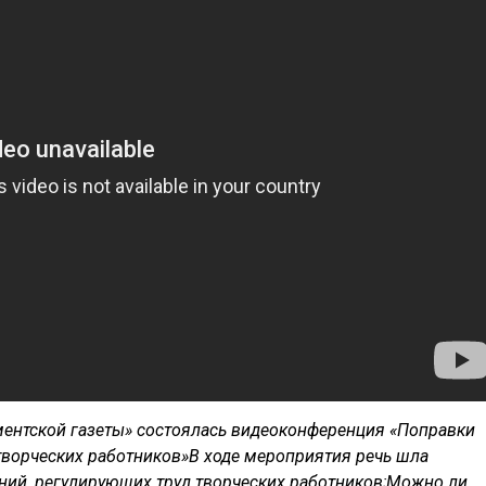
аментской газеты» состоялась видеоконференция «Поправки
 творческих работников»В ходе мероприятия речь шла
ений, регулирующих труд творческих работников;Можно ли