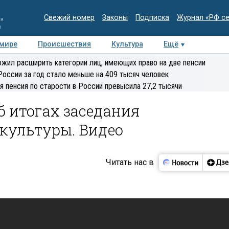
Свежий номер
Законы
Подписка
Журнал «РФ с
ия
и
 мире
Происшествия
Культура
Ещё
Медиацентр
Интервью
Колумнисты
Делова
жил расширить категории лиц, имеющих право на две пенсии
эксперт
России за год стало меньше на 409 тысяч человек
я пенсия по старости в России превысила 27,2 тысячи
 итогах заседания
 культуры. Видео
Читать нас в