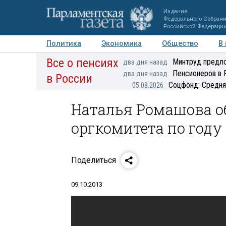
Издание
Федерального Собран
Российской Федераци
Политика
Экономика
Общество
В
Все о пенсиях
Фото
Авторы
Персоны
Мнения
Регионы
Минтруд предло
два дня назад
Пенсионеров в 
два дня назад
в России
Соцфонд: Средня
05.08.2026
Наталья Ромашова об
оргкомитета по году
Поделиться
09.10.2013