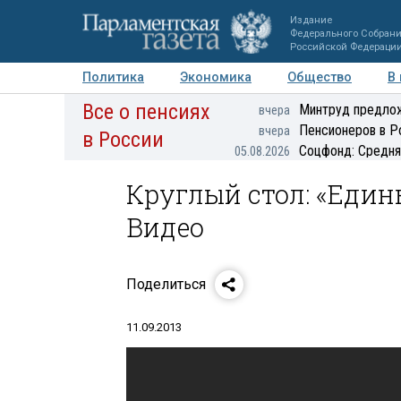
Издание
Федерального Собран
Российской Федераци
Политика
Экономика
Общество
В
Все о пенсиях
Фото
Авторы
Персоны
Мнения
Регионы
Минтруд предлож
вчера
Пенсионеров в Р
вчера
в России
Соцфонд: Средня
05.08.2026
Круглый стол: «Един
Видео
Поделиться
11.09.2013