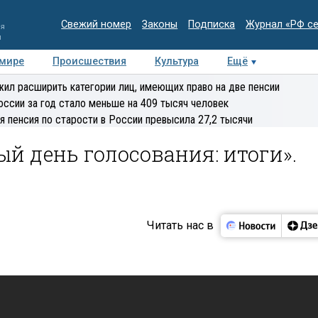
Свежий номер
Законы
Подписка
Журнал «РФ с
ия
и
 мире
Происшествия
Культура
Ещё
Медиацентр
Интервью
Колумнисты
Делова
ил расширить категории лиц, имеющих право на две пенсии
эксперт
оссии за год стало меньше на 409 тысяч человек
я пенсия по старости в России превысила 27,2 тысячи
ый день голосования: итоги».
Читать нас в