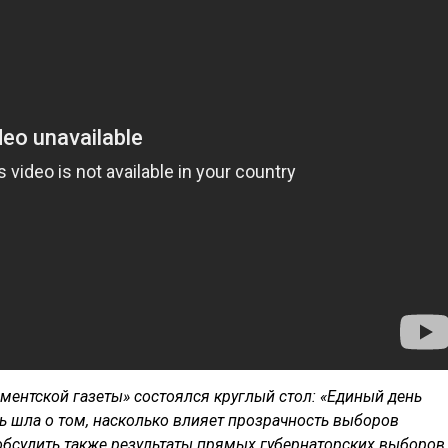
аментской газеты» состоялся круглый стол: «Единый день
чь шла о том, насколько влияет прозрачность выборов
 обсудить также результаты прямых губернаторских выборов