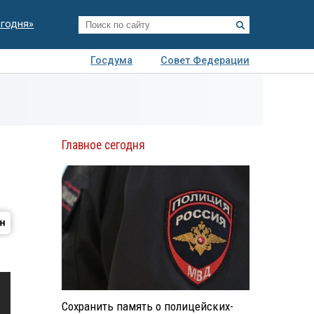
егодня»
Госдума
Совет Федерации
я
Авто
Недвижимость
Технологии
иза
Главное сегодня
Сохранить память о полицейских-