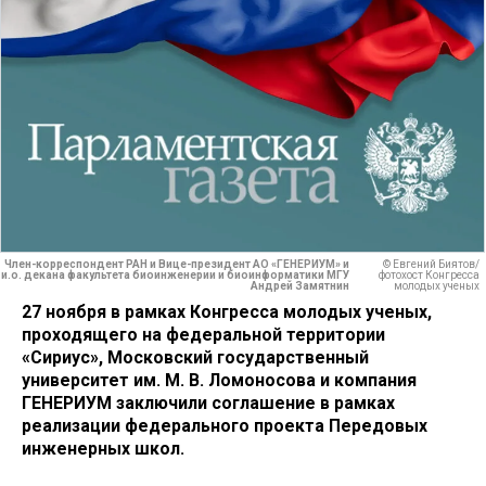
Член-корреспондент РАН и Вице-президент АО «ГЕНЕРИУМ» и
© Евгений Биятов/
и.о. декана факультета биоинженерии и биоинформатики МГУ
фотохост Конгресса
Андрей Замятнин
молодых ученых
27 ноября в рамках Конгресса молодых ученых,
проходящего на федеральной территории
«Сириус», Московский государственный
университет им. М. В. Ломоносова и компания
ГЕНЕРИУМ заключили соглашение в рамках
реализации федерального проекта Передовых
инженерных школ.