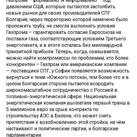
Газпрома – формально. А неформально – под
давлением США, которые пытаются застолбить
новые рынки для своих производителей СПГ.
Болгария, через территорию которой намечено было
проложить трубу, не смогла выполнить условия
Газпрома – гарантировать согласие Евросоюза на
поставки газа, соответствующие условиям Третьего
энергопакета, и в итоге осталась без миллиардной
транзитной прибыли. Теперь, когда, оказывается,
можно найти компромиссы по проблемам, кто более
конкурентен – Газпром или американские компании
— поставщики СПГ, у Софии появляется возможность
вернуться к теме «Южного потока», тем более что и в
целом болгарская сторона пытается возродить
широкомасштабное сотрудничество с Россией в
топливно-энергетической сфере: Национальная
энергетическая компания выплатила первый транш в
5 миллионов евро за срыв контракта по
строительству АЭС в Белене, что может снять
препятствия к возобновлению этой стройки, на чём
настаивают и политические партии, и болгарские
парламентарии.