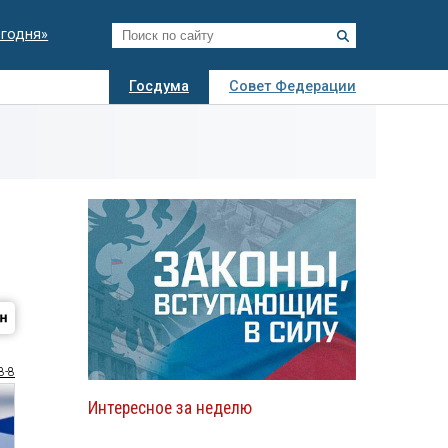
егодня»
Госдума
Совет Федерации
я
Авто
Недвижимость
Технологии
иза
8-8
Интересное за неделю