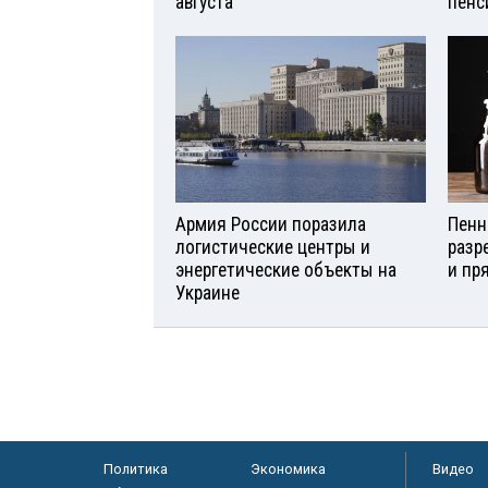
августа
пенс
Армия России поразила
Пенн
логистические центры и
разр
энергетические объекты на
и пр
Украине
Политика
Экономика
Видео