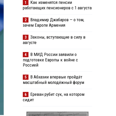
Как изменятся пенсии
1
работающих пенсионеров с 1 августа
Владимир Джабаров — о том,
2
зачем Европе Армения
Законы, вступающие в силу в
3
августе
В МИД России заявили о
4
подготовке Европы к войне с
Россией
В Абхазии впервые пройдёт
5
масштабный молодёжный форум
Ереван рубит сук, на котором
6
сидит