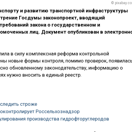
© pixabay.c
нспорту и развитию транспортной инфраструктуры
отрение Госдумы законопроект, вводящий
требований закона о государственном и
омоченных лиц. Документ опубликован в электронн
упила в силу комплексная реформа контрольной
дены новые формы контроля, помимо проверок, появилас
ласно обновленному законодательству, информацию о
ях нужно вносить в единый реестр.
 следить строже
роконтролирует Россельхознадзор
гулирования производства гидрофторуглеродов