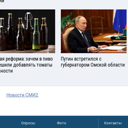
ии
ая реформа: зачем в пиво
Путин встретился с
ешили добавлять томаты
губернатором Омской области
яности
Новости СМИ2
Опросы
Фото
Контакты