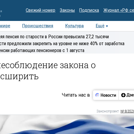
Свежий номер
Законы
Подписка
Журнал «РФ с
ия
и
 мире
Происшествия
Культура
Ещё
Медиацентр
Интервью
Колумнисты
Делова
яя пенсия по старости в России превысила 27,2 тысячи
эксперт
сти предложили закрепить на уровне не ниже 40% от заработка
енсии работающих пенсионеров с 1 августа
несоблюдение закона о
расширить
Читать нас в
Законопроект:
№ 8352