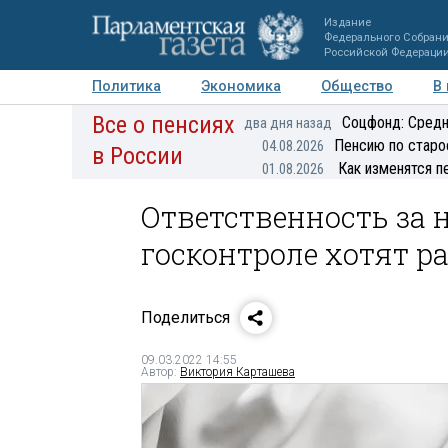
Издание
Федерального Собран
Российской Федераци
Политика
Экономика
Общество
В
Все о пенсиях
Фото
Авторы
Персоны
Мнения
Регионы
Соцфонд: Средн
два дня назад
Пенсию по старо
04.08.2026
в России
Как изменятся п
01.08.2026
Ответственность за 
госконтроле хотят 
Поделиться
09.03.2022 14:55
Автор:
Виктория Карташева