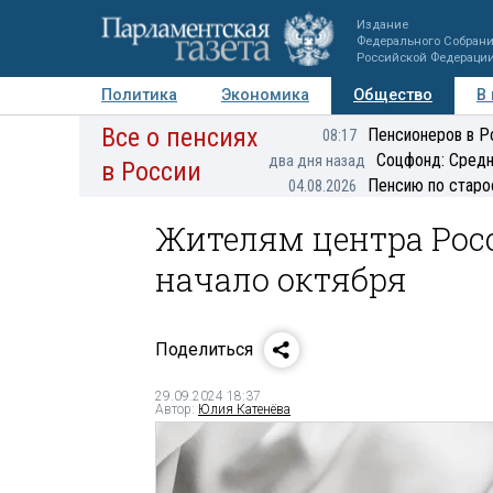
Издание
Федерального Собран
Российской Федераци
Политика
Экономика
Общество
В
Все о пенсиях
Фото
Авторы
Персоны
Мнения
Регионы
Пенсионеров в Р
08:17
Соцфонд: Средн
два дня назад
в России
Пенсию по старо
04.08.2026
Жителям центра Росс
начало октября
Поделиться
29.09.2024 18:37
Автор:
Юлия Катенёва