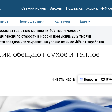
Свежий номер
Законы
Подписка
Журнал «РФ с
ия
и
 мире
Происшествия
Культура
Ещё
Медиацентр
Интервью
Колумнисты
Делова
оссии за год стало меньше на 409 тысяч человек
эксперт
яя пенсия по старости в России превысила 27,2 тысячи
сти предложили закрепить на уровне не ниже 40% от заработка
ии обещают сухое и теплое
Читать нас в