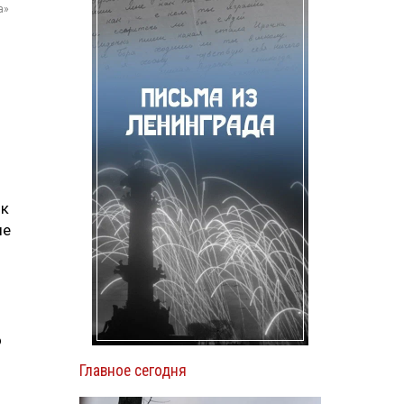
а»
ик
ше
о
Главное сегодня