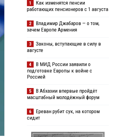
Как изменятся пенсии
1
работающих пенсионеров с 1 августа
Владимир Джабаров — о том,
2
зачем Европе Армения
Законы, вступающие в силу в
3
августе
В МИД России заявили о
4
подготовке Европы к войне с
Россией
В Абхазии впервые пройдёт
5
масштабный молодёжный форум
Ереван рубит сук, на котором
6
сидит