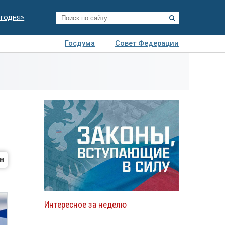
егодня»
Госдума
Совет Федерации
я
Авто
Недвижимость
Технологии
иза
Интересное за неделю