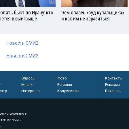
опять бьют по Ирану: кто
Чем опасен «зуд купальщика»
нется в выигрыше
и как им не заразиться
Новости СМИ2
Новости СМИ2
Опросы
Фото
Контакты
ы
Мнения
Регионы
Реклама
ентр
Интервью
Колумнисты
Вакансии
регистрировано в
 технологий и
8+