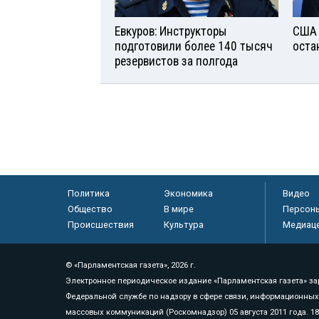
Евкуров: Инструкторы
США 
подготовили более 140 тысяч
оста
резервистов за полгода
Политика
Экономика
Видео
Общество
В мире
Персон
Происшествия
Культура
Медиац
© «Парламентская газета», 2026 г.
Электронное периодическое издание «Парламентская газета» за
Федеральной службе по надзору в сфере связи, информационных
массовых коммуникаций (Роскомнадзор) 05 августа 2011 года. 1