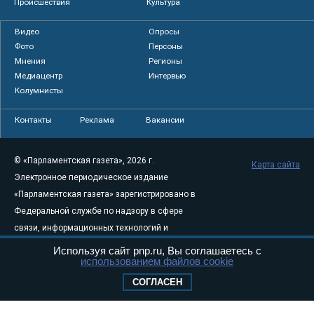
Происшествия
Культура
Видео
Опросы
Фото
Персоны
Мнения
Регионы
Медиацентр
Интервью
Колумнисты
Контакты
Реклама
Вакансии
© «Парламентская газета», 2026 г.
Карта сайта
Электронное периодическое издание
«Парламентская газета» зарегистрировано в
Федеральной службе по надзору в сфере
связи, информационных технологий и
массовых коммуникаций (Роскомнадзор) 05
Используя сайт pnp.ru, Вы соглашаетесь с
использованием файлов cookie
августа 2011 года. 18+
Свидетельство о регистрации Эл № ФС77-
СОГЛАСЕН
46097
Учредитель — АНО «Парламентская газета»