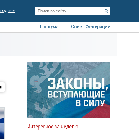
егодня»
Госдума
Совет Федерации
я
Авто
Недвижимость
Технологии
иза
Интересное за неделю