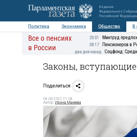
Издание
Федерального Собран
Российской Федераци
Политика
Экономика
Общество
В
Все о пенсиях
Фото
Авторы
Персоны
Мнения
Регионы
Минтруд предлож
20:01
Пенсионеров в Р
08:17
в России
Соцфонд: Средн
два дня назад
Законы, вступающие 
Поделиться
04.06.2022 21:04
Автор:
Ирина Макеева