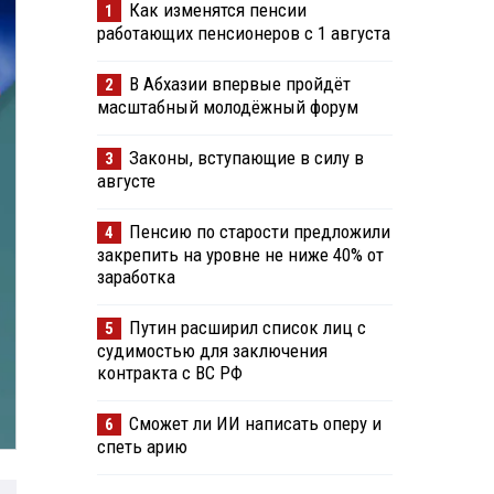
Как изменятся пенсии
1
работающих пенсионеров с 1 августа
В Абхазии впервые пройдёт
2
масштабный молодёжный форум
Законы, вступающие в силу в
3
августе
Пенсию по старости предложили
4
закрепить на уровне не ниже 40% от
заработка
Путин расширил список лиц с
5
судимостью для заключения
контракта с ВС РФ
Сможет ли ИИ написать оперу и
6
спеть арию