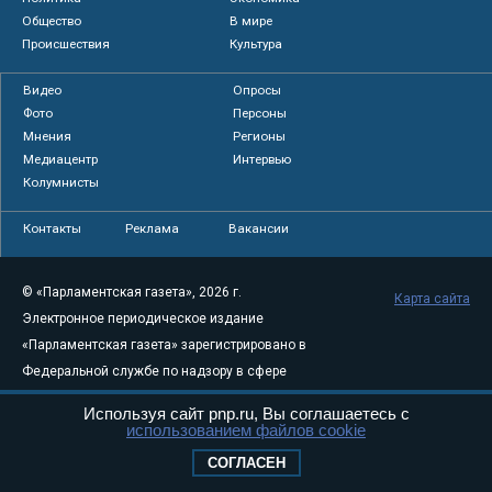
Общество
В мире
Происшествия
Культура
Видео
Опросы
Фото
Персоны
Мнения
Регионы
Медиацентр
Интервью
Колумнисты
Контакты
Реклама
Вакансии
© «Парламентская газета», 2026 г.
Карта сайта
Электронное периодическое издание
«Парламентская газета» зарегистрировано в
Федеральной службе по надзору в сфере
связи, информационных технологий и
Используя сайт pnp.ru, Вы соглашаетесь с
массовых коммуникаций (Роскомнадзор) 05
использованием файлов cookie
августа 2011 года. 18+
СОГЛАСЕН
Свидетельство о регистрации Эл № ФС77-