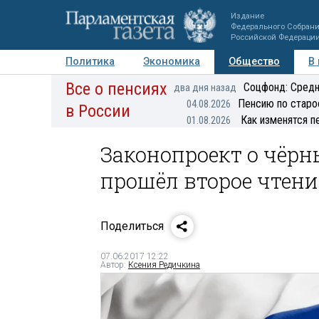
Издание
Федерального Собран
Российской Федераци
Политика
Экономика
Общество
В
Все о пенсиях
Фото
Авторы
Персоны
Мнения
Регионы
Соцфонд: Средн
два дня назад
Пенсию по старо
04.08.2026
в России
Как изменятся п
01.08.2026
Законопроект о чёр
прошёл второе чтени
Поделиться
07.06.2017 12:22
Автор:
Ксения Редичкина