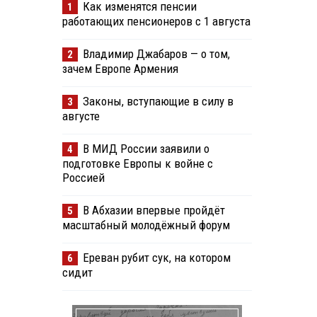
Как изменятся пенсии
1
работающих пенсионеров с 1 августа
Владимир Джабаров — о том,
2
зачем Европе Армения
Законы, вступающие в силу в
3
августе
В МИД России заявили о
4
подготовке Европы к войне с
Россией
В Абхазии впервые пройдёт
5
масштабный молодёжный форум
Ереван рубит сук, на котором
6
сидит