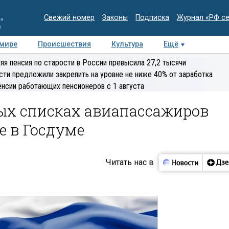
Свежий номер
Законы
Подписка
Журнал «РФ с
ия
и
 мире
Происшествия
Культура
Ещё
Медиацентр
Интервью
Колумнисты
Делова
яя пенсия по старости в России превысила 27,2 тысячи
эксперт
сти предложили закрепить на уровне не ниже 40% от заработка
енсии работающих пенсионеров с 1 августа
ных списках авиапассажиров
е в Госдуме
Читать нас в