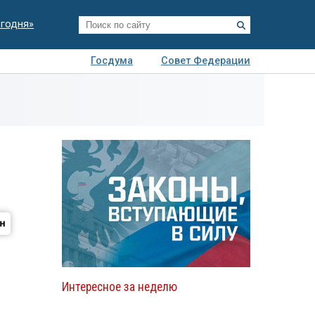
егодня»
Госдума
Совет Федерации
я
Авто
Недвижимость
Технологии
иза
Интересное за неделю