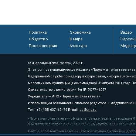
Политика
Экономика
Видео
Общество
В мире
Персон
Происшествия
Культура
Медиац
© «Парламентская газета», 2026 г.
Электронное периодическое издание «Парламентская газета» за
Федеральной службе по надзору в сфере связи, информационных
массовых коммуникаций (Роскомнадзор) 05 августа 2011 года. 1
Свидетельство о регистрации Эл № ФС77-46097
Учредитель — АНО «Парламентская газета»
Исполняющий обязанности главного редактора — Абдуллаев М.Р
Тел.: +7 (495) 637–69–79 E-mail:
pg@pnp.ru
«Парламентская газета» - официальное еженедельное издание Фе
федеральных конституционных законов, федеральных законов и а
Сайт «Парламентской газеты» - это оперативные новости и дост