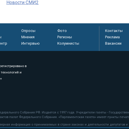
Новости СМИ2
Опросы
Фото
Контакты
ы
Мнения
Регионы
Реклама
ентр
Интервью
Колумнисты
Вакансии
регистрировано в
 технологий и
8+
.
дерального Собрания РФ. Издается с 1997 года. Учредители газеты - Государств
ктов палат Федерального Собрания. «Парламентская газета» имеет пункты печати
оверная информация о принимаемых в стране законах и деятельности депутатов и