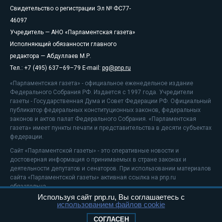
Свидетельство о регистрации Эл № ФС77-
46097
Учредитель — АНО «Парламентская газета»
Исполняющий обязанности главного
редактора — Абдуллаев М.Р.
Тел.: +7 (495) 637–69–79 E-mail:
pg@pnp.ru
«Парламентская газета» - официальное еженедельное издание
Федерального Собрания РФ. Издается с 1997 года. Учредители
газеты - Государственная Дума и Совет Федерации РФ. Официальный
публикатор федеральных конституционных законов, федеральных
законов и актов палат Федерального Собрания. «Парламентская
газета» имеет пункты печати и представительства в десяти субъектах
федерации.
Сайт «Парламентской газеты» - это оперативные новости и
достоверная информация о принимаемых в стране законах и
деятельности депутатов и сенаторов. При использовании материалов
сайта «Парламентской газеты» активная ссылка на pnp.ru
обязательна.
Используя сайт pnp.ru, Вы соглашаетесь с
На информационном ресурсе применяются
рекомендательные
использованием файлов cookie
технологии
Положение о защите персональных данных
СОГЛАСЕН