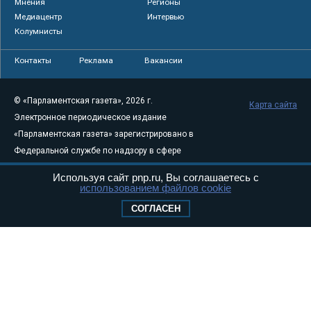
Мнения
Регионы
Медиацентр
Интервью
Колумнисты
Контакты
Реклама
Вакансии
© «Парламентская газета», 2026 г.
Карта сайта
Электронное периодическое издание
«Парламентская газета» зарегистрировано в
Федеральной службе по надзору в сфере
связи, информационных технологий и
Используя сайт pnp.ru, Вы соглашаетесь с
массовых коммуникаций (Роскомнадзор) 05
использованием файлов cookie
августа 2011 года. 18+
СОГЛАСЕН
Свидетельство о регистрации Эл № ФС77-
46097
Учредитель — АНО «Парламентская газета»
Исполняющий обязанности главного
редактора — Абдуллаев М.Р.
Тел.: +7 (495) 637–69–79 E-mail:
pg@pnp.ru