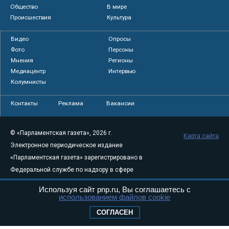
Общество
В мире
Происшествия
Культура
Видео
Опросы
Фото
Персоны
Мнения
Регионы
Медиацентр
Интервью
Колумнисты
Контакты
Реклама
Вакансии
© «Парламентская газета», 2026 г.
Карта сайта
Электронное периодическое издание
«Парламентская газета» зарегистрировано в
Федеральной службе по надзору в сфере
связи, информационных технологий и
Используя сайт pnp.ru, Вы соглашаетесь с
массовых коммуникаций (Роскомнадзор) 05
использованием файлов cookie
августа 2011 года. 18+
СОГЛАСЕН
Свидетельство о регистрации Эл № ФС77-