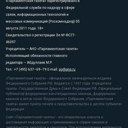
«Парламентская газета» зарегистрировано в
Федеральной службе по надзору в сфере
связи, информационных технологий и
массовых коммуникаций (Роскомнадзор) 05
августа 2011 года. 18+
Свидетельство о регистрации Эл № ФС77-
46097
Учредитель — АНО «Парламентская газета»
Исполняющий обязанности главного
редактора — Абдуллаев М.Р.
Тел.: +7 (495) 637–69–79 E-mail:
pg@pnp.ru
«Парламентская газета» - официальное еженедельное издание
Федерального Собрания РФ. Издается с 1997 года. Учредители
газеты - Государственная Дума и Совет Федерации РФ. Официальный
публикатор федеральных конституционных законов, федеральных
законов и актов палат Федерального Собрания. «Парламентская
газета» имеет пункты печати и представительства в десяти субъектах
федерации.
Сайт «Парламентской газеты» - это оперативные новости и
достоверная информация о принимаемых в стране законах и
деятельности депутатов и сенаторов. При использовании материалов