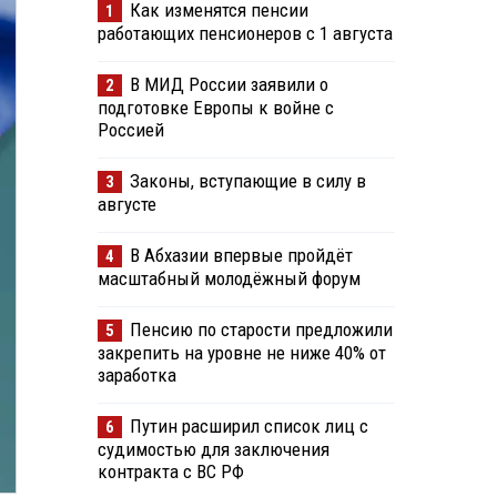
Как изменятся пенсии
1
работающих пенсионеров с 1 августа
В МИД России заявили о
2
подготовке Европы к войне с
Россией
Законы, вступающие в силу в
3
августе
В Абхазии впервые пройдёт
4
масштабный молодёжный форум
Пенсию по старости предложили
5
закрепить на уровне не ниже 40% от
заработка
Путин расширил список лиц с
6
судимостью для заключения
контракта с ВС РФ