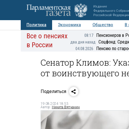
Издание
Федерального Собран
Российской Федераци
Политика
Экономика
Общество
В
Все о пенсиях
Фото
Авторы
Персоны
Мнения
Регионы
Пенсионеров в Р
08:17
Соцфонд: Средн
два дня назад
в России
Пенсию по старо
04.08.2026
Сенатор Климов: Ук
от воинствующего н
Поделиться
19.08.2024 18:53
Автор:
Никита Вятчанин