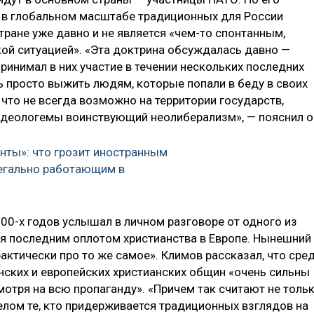
ы в глобальном масштабе традиционных для России
ране уже давно и не является «чем-то спонтанным,
ой ситуацией». «Эта доктрина обсуждалась давно —
ринимал в них участие в течении нескольких последних
ь просто выжить людям, которые попали в беду в своих
 что не всегда возможно на территории государств,
идеологемы воинствующий неолиберализм», — пояснил о
анты»: что грозит иностранным
егально работающим в
000-х годов услышал в личном разговоре от одного из
тся последним оплотом христианства в Европе. Нынешний
рактически про то же самое». Климов рассказал, что сре
ских и европейских христианских общин «очень сильны
мотря на всю пропаганду». «Причем так считают не толь
целом те, кто придерживается традиционных взглядов на