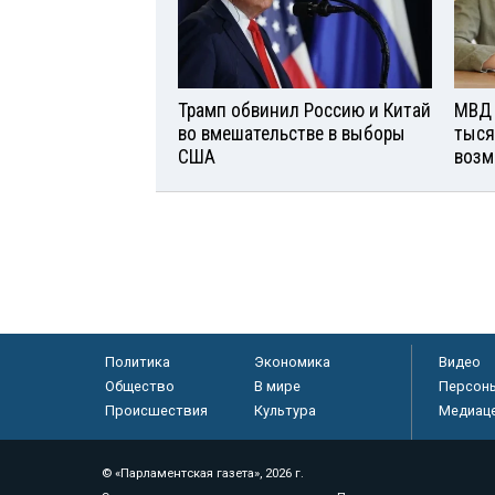
Трамп обвинил Россию и Китай
МВД 
во вмешательстве в выборы
тыся
США
возм
Политика
Экономика
Видео
Общество
В мире
Персон
Происшествия
Культура
Медиац
© «Парламентская газета», 2026 г.