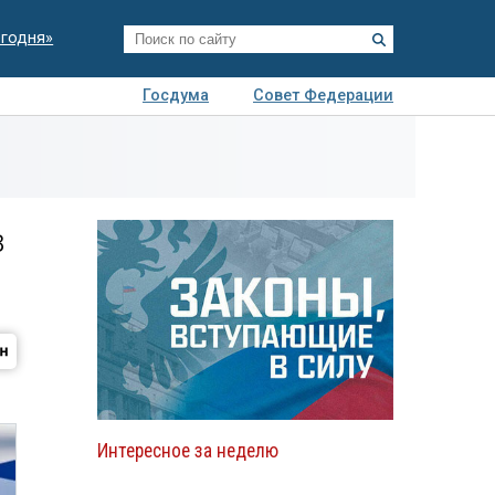
егодня»
Госдума
Совет Федерации
я
Авто
Недвижимость
Технологии
иза
в
Интересное за неделю