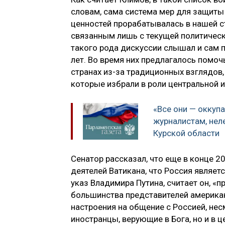
словам, сама система мер для защит
ценностей прорабатывалась в нашей ст
связанным лишь с текущей политическ
такого рода дискуссии слышал и сам п
лет. Во время них предлагалось помоч
странах из-за традиционных взглядов,
которые избрали в роли центральной 
«Все они — оккуп
журналистам, нел
Курской области
Сенатор рассказал, что еще в конце 2
деятелей Ватикана, что Россия являе
указ Владимира Путина, считает он, «п
большинства представителей американ
настроения на общение с Россией, нес
иностранцы, верующие в Бога, но и в 