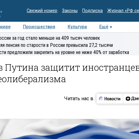
Свежий номер
Законы
Подписка
Журнал «РФ с
ия
и
 мире
Происшествия
Культура
Ещё
Медиацентр
Интервью
Колумнисты
Делова
оссии за год стало меньше на 409 тысяч человек
эксперт
яя пенсия по старости в России превысила 27,2 тысячи
сти предложили закрепить на уровне не ниже 40% от заработка
аз Путина защитит иностранце
еолиберализма
Читать нас в