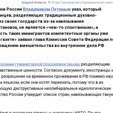
Андрей Климов.
© Игорь Самохвалов/«Парламентская газет
том России
Владимиром Путиным
указ, который
анцев, разделяющих традиционные духовно-
з своих государств из-за навязывания
ановок, не является «чем-то спонтанным», а
ость таких иммигрантов компетентные органы уже
газете» заявил глава Комиссии Совета Федерации п
вращению вмешательства во внутренние дела РФ
казании гуманитарной поддержки лицам
, разделяющим
вственные ценности. Согласно документу, иностранцы 
ь разрешение на временное проживание в РФ помимо кво
 языком, если они хотят переехать, потому что в их
вающую деструктивные неолиберальные идеологические
ьство России утвердит список стран, навязывающих таку
ойдут в основном страны — участницы НАТО. По его