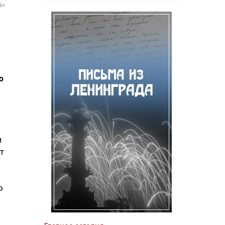
а»
о
и
т
ю