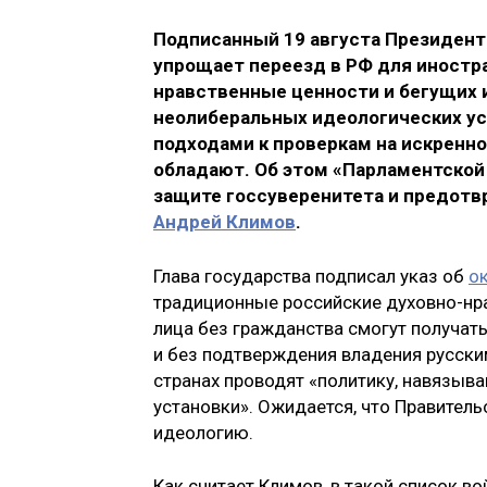
Подписанный 19 августа Президен
упрощает переезд в РФ для иностр
нравственные ценности и бегущих и
неолиберальных идеологических уст
подходами к проверкам на искренн
обладают. Об этом «Парламентской 
защите госсуверенитета и предот
Андрей Климов
.
Глава государства подписал указ об
о
традиционные российские духовно-нра
лица без гражданства смогут получат
и без подтверждения владения русским
странах проводят «политику, навязы
установки». Ожидается, что Правител
идеологию.
Как считает Климов, в такой список в