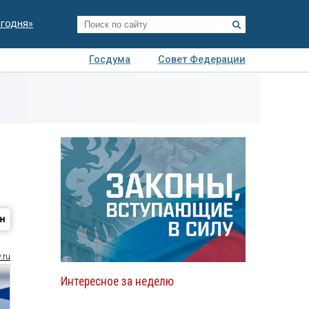
егодня»
Госдума
Совет Федерации
я
Авто
Недвижимость
Технологии
иза
.ru
Интересное за неделю