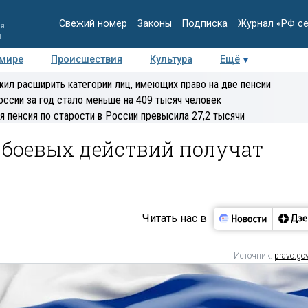
Свежий номер
Законы
Подписка
Журнал «РФ с
ия
и
 мире
Происшествия
Культура
Ещё
Медиацентр
Интервью
Колумнисты
Делова
ил расширить категории лиц, имеющих право на две пенсии
эксперт
оссии за год стало меньше на 409 тысяч человек
я пенсия по старости в России превысила 27,2 тысячи
 боевых действий получат
Читать нас в
Источник:
pravo.gov