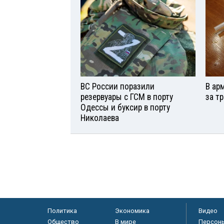
ВС России поразили
В ар
резервуары с ГСМ в порту
за т
Одессы и буксир в порту
Николаева
Политика
Экономика
Видео
Общество
В мире
Персон