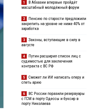
В Абхазии впервые пройдёт
1
масштабный молодёжный форум
Пенсию по старости предложили
2
закрепить на уровне не ниже 40% от
заработка
Законы, вступающие в силу в
3
августе
Путин расширил список лиц с
4
судимостью для заключения
контракта с ВС РФ
Сможет ли ИИ написать оперу и
5
спеть арию
ВС России поразили резервуары
6
с ГСМ в порту Одессы и буксир в
порту Николаева