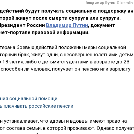
Владимир Путин
© kremlin.
действий будут получать социальную поддержку вн
торой живут после смерти супруга или супруги.
Президент России
Владимир Путин
, документ
нет-портале правовой информации.
ветерана боевых действий положены меры социальной
вторный брак, живут одни, с несовершеннолетними детьм
18-летия, либо с детьми-студентами в возрасте до 23
оспособен ли человек, получает он пенсию или зарплату.
зания социальной помощи
 выплачивать российские пенсии
н устанавливает, что вдовы и вдовцы имеют право на
т состава семьи, в которой проживают. Однако получа