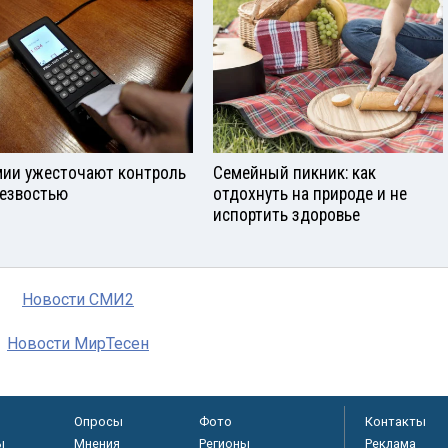
мии ужесточают контроль
Семейный пикник: как
резвостью
отдохнуть на природе и не
испортить здоровье
Новости СМИ2
Новости МирТесен
Опросы
Фото
Контакты
ы
Мнения
Регионы
Реклама