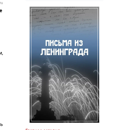
ru
е
и,
ть