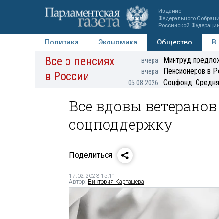
Издание
Федерального Собран
Российской Федераци
Политика
Экономика
Общество
В
Все о пенсиях
Фото
Авторы
Персоны
Мнения
Регионы
Минтруд предлож
вчера
Пенсионеров в Р
вчера
в России
Соцфонд: Средня
05.08.2026
Все вдовы ветеранов
соцподдержку
Поделиться
17.02.2023 15:11
Автор:
Виктория Карташева