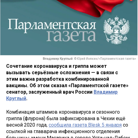
Владимир Круглый
© Юрий Инякин/«Парламентская газета»
Сочетание коронавируса и гриппа может
вызывать серьёзные осложнения — в связи с
этим важна разработка комбинированной
вакцины. Об этом сказал «Парламентской газете»
сенатор, заслуженный врач России
Владимир
Круглый
.
Комбинация штаммов коронавируса и сезонного
гриппа (флурона) была зафиксирована в Чехии ещё
весной 2020 года,
сообщила газета Blesk 5 января
со
ссылкой на главврача инфекционного отделения
больницы имени Масарика в городе Усти-над-Лабем