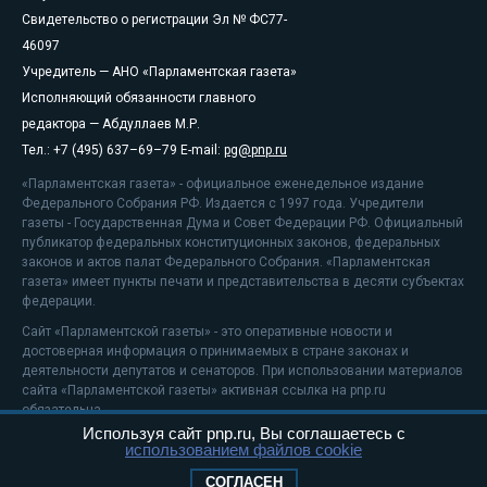
Свидетельство о регистрации Эл № ФС77-
46097
Учредитель — АНО «Парламентская газета»
Исполняющий обязанности главного
редактора — Абдуллаев М.Р.
Тел.: +7 (495) 637–69–79 E-mail:
pg@pnp.ru
«Парламентская газета» - официальное еженедельное издание
Федерального Собрания РФ. Издается с 1997 года. Учредители
газеты - Государственная Дума и Совет Федерации РФ. Официальный
публикатор федеральных конституционных законов, федеральных
законов и актов палат Федерального Собрания. «Парламентская
газета» имеет пункты печати и представительства в десяти субъектах
федерации.
Сайт «Парламентской газеты» - это оперативные новости и
достоверная информация о принимаемых в стране законах и
деятельности депутатов и сенаторов. При использовании материалов
сайта «Парламентской газеты» активная ссылка на pnp.ru
обязательна.
Используя сайт pnp.ru, Вы соглашаетесь с
На информационном ресурсе применяются
рекомендательные
использованием файлов cookie
технологии
Положение о защите персональных данных
СОГЛАСЕН