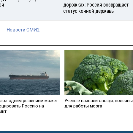
ой
дорожках: Россия возвращает
статус конной державы
Новости СМИ2
оюз одним решением может
Ученые назвали овощи, полезны
оцировать Россию на
для работы мозга
икт