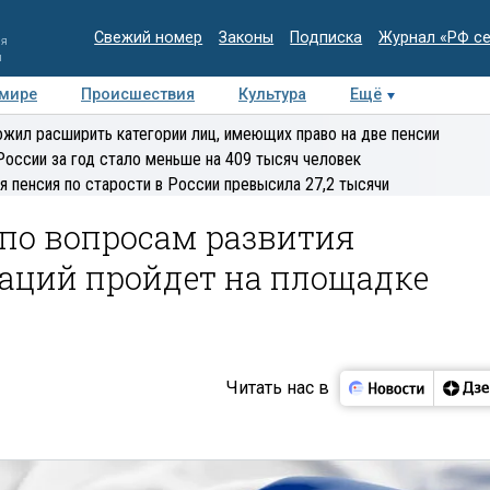
Свежий номер
Законы
Подписка
Журнал «РФ с
ия
и
 мире
Происшествия
Культура
Ещё
Медиацентр
Интервью
Колумнисты
Делова
жил расширить категории лиц, имеющих право на две пенсии
эксперт
России за год стало меньше на 409 тысяч человек
я пенсия по старости в России превысила 27,2 тысячи
 по вопросам развития
заций пройдет на площадке
Читать нас в