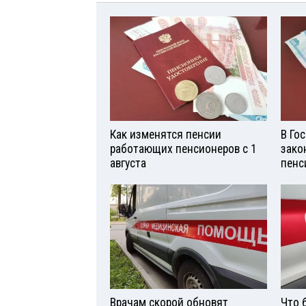
Как изменятся пенсии
В Го
работающих пенсионеров с 1
зако
августа
пенс
Врачам скорой обновят
Что 