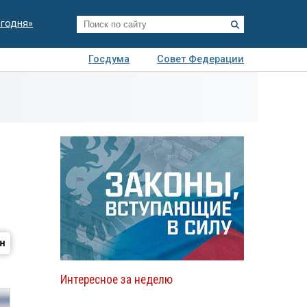
егодня»
Госдума
Совет Федерации
я
Авто
Недвижимость
Технологии
иза
Интересное за неделю