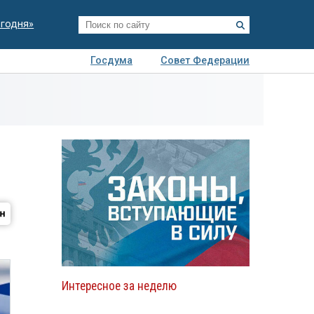
егодня»
Госдума
Совет Федерации
я
Авто
Недвижимость
Технологии
иза
Интересное за неделю