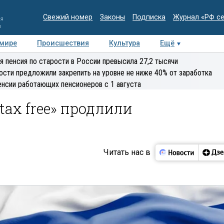
Свежий номер
Законы
Подписка
Журнал «РФ с
ия
и
 мире
Происшествия
Культура
Ещё
Медиацентр
Интервью
Колумнисты
Делова
я пенсия по старости в России превысила 27,2 тысячи
эксперт
ости предложили закрепить на уровне не ниже 40% от заработка
енсии работающих пенсионеров с 1 августа
tax free» продлили
Читать нас в