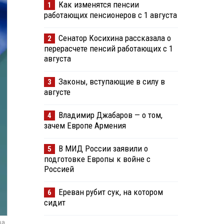
Как изменятся пенсии
1
работающих пенсионеров с 1 августа
Сенатор Косихина рассказала о
2
перерасчете пенсий работающих с 1
августа
Законы, вступающие в силу в
3
августе
Владимир Джабаров — о том,
4
зачем Европе Армения
В МИД России заявили о
5
подготовке Европы к войне с
Россией
Ереван рубит сук, на котором
6
сидит
ва