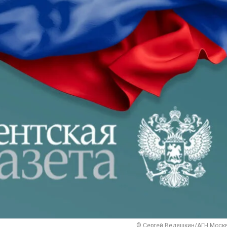
© Сергей Ведяшкин/АГН Моск