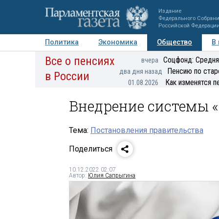
Издание
Федерального Собран
Российской Федераци
Политика
Экономика
Общество
В
Все о пенсиях
Фото
Авторы
Персоны
Мнения
Регионы
Соцфонд: Средня
вчера
Пенсию по стар
два дня назад
в России
Как изменятся п
01.08.2026
Внедрение системы «
Тема:
Постановления правительства
Поделиться
10.12.2022 02:07
Автор:
Юлия Сапрыгина