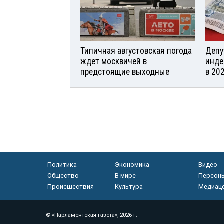
Типичная августовская погода
Депу
ждет москвичей в
инде
предстоящие выходные
в 20
Политика
Экономика
Видео
Общество
В мире
Персон
Происшествия
Культура
Медиац
© «Парламентская газета», 2026 г.