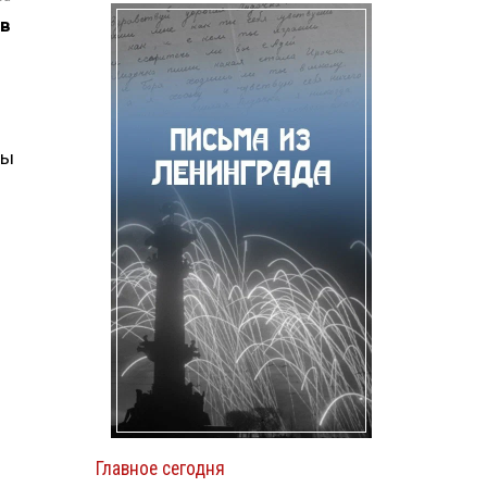
ов
лы
Главное сегодня