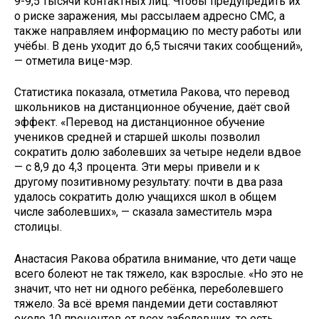
9-9,5 тысячи контактных лиц. Чтобы предупредить их
о риске заражения, мы рассылаем адресно СМС, а
также направляем информацию по месту работы или
учёбы. В день уходит до 6,5 тысячи таких сообщений»,
— отметила вице-мэр.
Статистика показала, отметила Ракова, что перевод
школьников на дистанционное обучение, даёт свой
эффект. «Перевод на дистанционное обучение
учеников средней и старшей школы позволил
сократить долю заболевших за четыре недели вдвое
— с 8,9 до 4,3 процента. Эти меры привели и к
другому позитивному результату: почти в два раза
удалось сократить долю учащихся школ в общем
числе заболевших», — сказала заместитель мэра
столицы.
Анастасия Ракова обратила внимание, что дети чаще
всего болеют не так тяжело, как взрослые. «Но это не
значит, что нет ни одного ребёнка, переболевшего
тяжело. За всё время пандемии дети составляют
около 10 процентов от всех заболевших, то есть