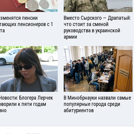
изменятся пенсии
Вместо Сырского — Драпатый:
тающих пенсионеров с 1
что стоит за сменой
ста
руководства в украинской
армии
Новости: Блогера Лерчек
В Минобрнауки назвали самые
оворили к пяти годам
популярные города среди
вно
абитуриентов