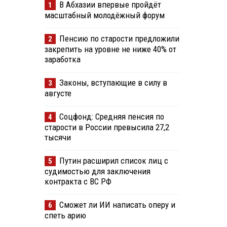
В Абхазии впервые пройдёт
1
масштабный молодёжный форум
Пенсию по старости предложили
2
закрепить на уровне не ниже 40% от
заработка
Законы, вступающие в силу в
3
августе
Соцфонд: Средняя пенсия по
4
старости в России превысила 27,2
тысячи
Путин расширил список лиц с
5
судимостью для заключения
контракта с ВС РФ
Сможет ли ИИ написать оперу и
6
спеть арию