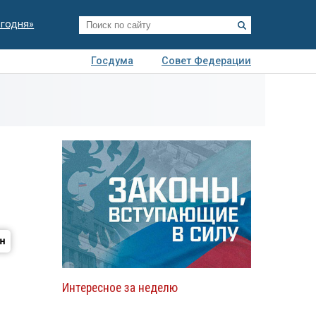
егодня»
Госдума
Совет Федерации
я
Авто
Недвижимость
Технологии
иза
Интересное за неделю