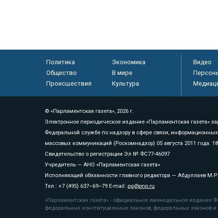
Политика
Экономика
Видео
Общество
В мире
Персон
Происшествия
Культура
Медиац
© «Парламентская газета», 2026 г.
Электронное периодическое издание «Парламентская газета» за
Федеральной службе по надзору в сфере связи, информационных
массовых коммуникаций (Роскомнадзор) 05 августа 2011 года. 1
Свидетельство о регистрации Эл № ФС77-46097
Учредитель — АНО «Парламентская газета»
Исполняющий обязанности главного редактора — Абдуллаев М.Р
Тел.: +7 (495) 637–69–79 E-mail:
pg@pnp.ru
«Парламентская газета» - официальное еженедельное издание Фе
федеральных конституционных законов, федеральных законов и а