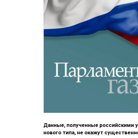
Данные, полученные российскими у
нового типа, не окажут существенн