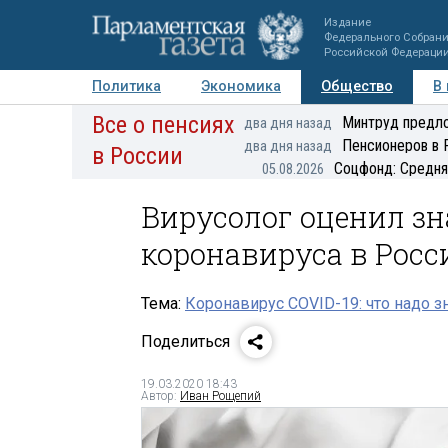
Издание
Федерального Собран
Российской Федераци
Политика
Экономика
Общество
В
Все о пенсиях
Фото
Авторы
Персоны
Мнения
Регионы
Минтруд предло
два дня назад
Пенсионеров в 
два дня назад
в России
Соцфонд: Средня
05.08.2026
Вирусолог оценил з
коронавируса в Росс
Тема:
Коронавирус COVID-19: что надо з
Поделиться
19.03.2020 18:43
Автор:
Иван Рощепий