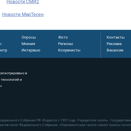
Новости СМИ2
Новости МирТесен
Опросы
Фото
Контакты
ы
Мнения
Регионы
Реклама
ентр
Интервью
Колумнисты
Вакансии
регистрировано в
 технологий и
8+
.
дерального Собрания РФ. Издается с 1997 года. Учредители газеты - Государств
ктов палат Федерального Собрания. «Парламентская газета» имеет пункты печати