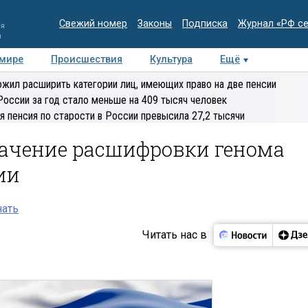
Свежий номер
Законы
Подписка
Журнал «РФ с
ия
и
 мире
Происшествия
Культура
Ещё
Медиацентр
Интервью
Колумнисты
Делова
жил расширить категории лиц, имеющих право на две пенсии
эксперт
России за год стало меньше на 409 тысяч человек
я пенсия по старости в России превысила 27,2 тысячи
начение расшифровки генома
ии
нать
Читать нас в