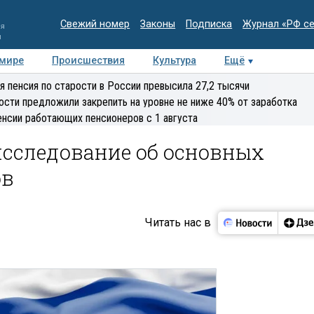
Свежий номер
Законы
Подписка
Журнал «РФ с
ия
и
 мире
Происшествия
Культура
Ещё
Медиацентр
Интервью
Колумнисты
Делова
я пенсия по старости в России превысила 27,2 тысячи
эксперт
ости предложили закрепить на уровне не ниже 40% от заработка
енсии работающих пенсионеров с 1 августа
сследование об основных
ов
Читать нас в