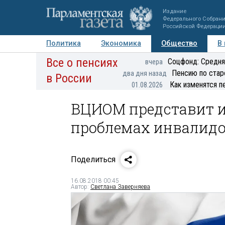
Издание
Федерального Собран
Российской Федераци
Политика
Экономика
Общество
В
Все о пенсиях
Фото
Авторы
Персоны
Мнения
Регионы
Соцфонд: Средня
вчера
Пенсию по стар
два дня назад
в России
Как изменятся п
01.08.2026
ВЦИОМ представит и
проблемах инвалид
Поделиться
16.08.2018 00:45
Автор:
Светлана Заверняева