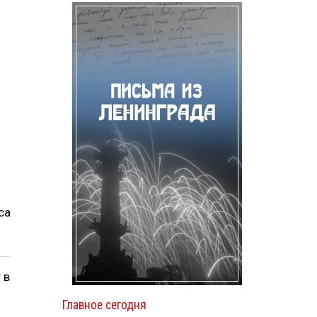
са
 в
Главное сегодня