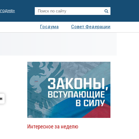
егодня»
Госдума
Совет Федерации
я
Авто
Недвижимость
Технологии
иза
Интересное за неделю