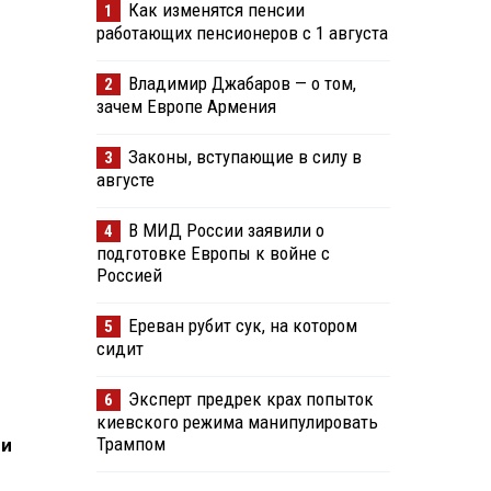
Как изменятся пенсии
1
работающих пенсионеров с 1 августа
Владимир Джабаров — о том,
2
зачем Европе Армения
Законы, вступающие в силу в
3
августе
В МИД России заявили о
4
подготовке Европы к войне с
Россией
Ереван рубит сук, на котором
5
сидит
Эксперт предрек крах попыток
6
киевского режима манипулировать
Трампом
 и