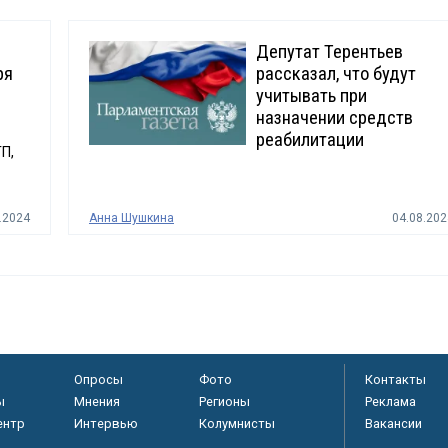
Депутат Терентьев
ря
рассказал, что будут
учитывать при
назначении средств
реабилитации
П,
.2024
Анна Шушкина
04.08.202
Опросы
Фото
Контакты
ы
Мнения
Регионы
Реклама
ентр
Интервью
Колумнисты
Вакансии