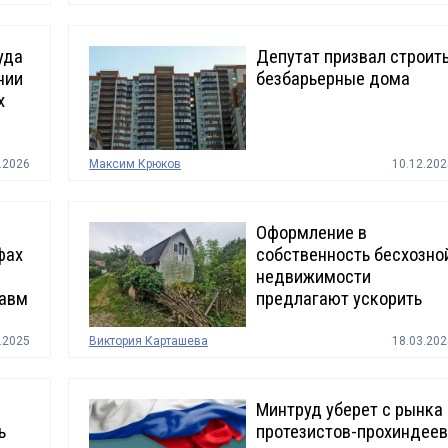
уда
Депутат призвал строит
нии
безбарьерные дома
х
.2026
Максим Крюков
10.12.202
Оформление в
фах
собственность бесхозно
недвижимости
равм
предлагают ускорить
.2025
Виктория Карташева
18.03.202
Минтруд уберет с рынка
ь
протезистов-прохиндеев