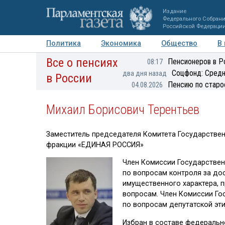
Издание
Федерального Собран
Российской Федераци
Политика
Экономика
Общество
В
Все о пенсиях
Фото
Авторы
Персоны
Мнения
Регионы
Пенсионеров в Р
08:17
Соцфонд: Средн
два дня назад
в России
Пенсию по старо
04.08.2026
Михаил Борисович Терентьев
Заместитель председателя Комитета Государствен
фракции «ЕДИНАЯ РОССИЯ»
Член Комиссии Государстве
по вопросам контроля за до
имущественного характера, 
вопросам. Член Комиссии Г
по вопросам депутатской эти
Избран в составе федеральн