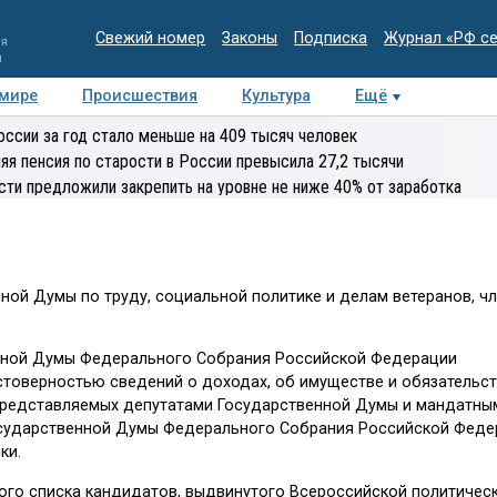
Свежий номер
Законы
Подписка
Журнал «РФ с
ия
и
 мире
Происшествия
Культура
Ещё
Медиацентр
Интервью
Колумнисты
Делова
оссии за год стало меньше на 409 тысяч человек
эксперт
яя пенсия по старости в России превысила 27,2 тысячи
сти предложили закрепить на уровне не ниже 40% от заработка
ной Думы по труду, социальной политике и делам ветеранов, ч
нной Думы Федерального Собрания Российской Федерации
стоверностью сведений о доходах, об имуществе и обязательст
представляемых депутатами Государственной Думы и мандатны
осударственной Думы Федерального Собрания Российской Феде
ки.
ого списка кандидатов, выдвинутого Всероссийской политичес