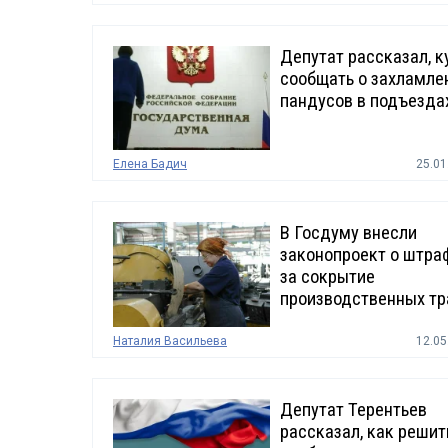
Депутат рассказал, к
сообщать о захламле
пандусов в подъезда
Елена Бадич
25.01
В Госдуму внесли
законопроект о штра
за сокрытие
производственных т
Наталия Васильева
12.05
Депутат Терентьев
рассказал, как решит