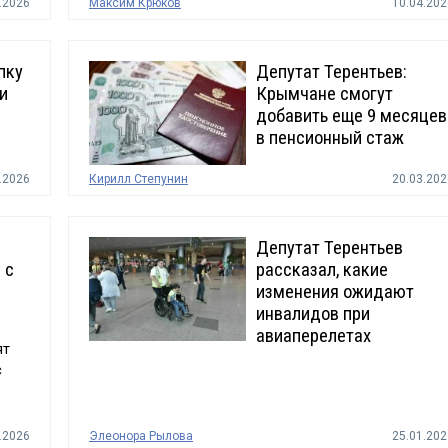
.2026
Максим Крюков
10.04.202
пку
Депутат Терентьев:
и
Крымчане смогут
добавить еще 9 месяцев
в пенсионный стаж
.2026
Кирилл Степунин
20.03.202
Депутат Терентьев
 с
рассказал, какие
изменения ожидают
инвалидов при
авиаперелетах
ят
с
.2026
Элеонора Рылова
25.01.202