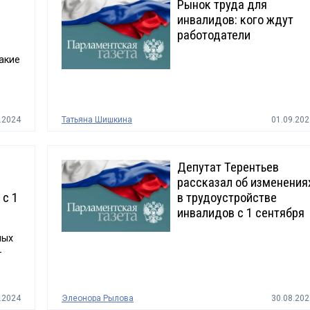
Рынок труда для
инвалидов: кого ждут
работодатели
акие
.2024
Татьяна Шишкина
01.09.202
Депутат Терентьев
рассказал об изменения
 с 1
в трудоустройстве
инвалидов с 1 сентября
ных
—
.2024
Элеонора Рылова
30.08.202