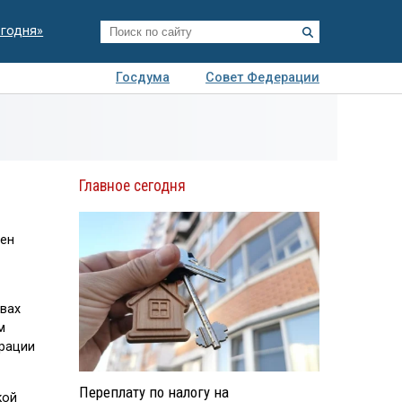
егодня»
Госдума
Совет Федерации
я
Авто
Недвижимость
Технологии
иза
Главное сегодня
лен
вах
м
рации
Переплату по налогу на
кой