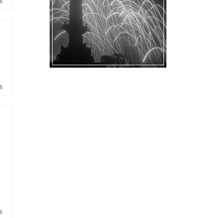
6
6
6