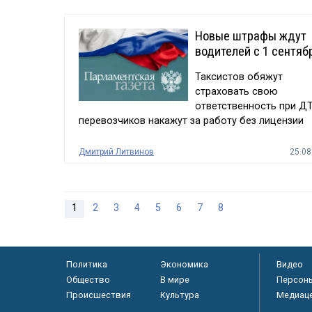
Новые штрафы ждут
водителей с 1 сентяб
Таксистов обяжут
страховать свою
ответственность при ДТ
перевозчиков накажут за работу без лицензии
Дмитрий Литвинов
25.08
1
2
3
4
5
6
7
8
Политика
Экономика
Видео
Общество
В мире
Персон
Происшествия
Культура
Медиац