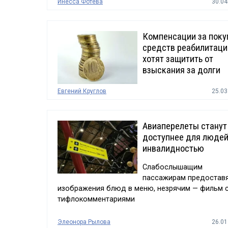
Инесса Фотева
30.04
Компенсации за поку
средств реабилитаци
хотят защитить от
взыскания за долги
Евгений Круглов
25.03
Авиаперелеты станут
доступнее для людей
инвалидностью
Слабослышащим
пассажирам предостав
изображения блюд в меню, незрячим — фильм 
тифлокомментариями
Элеонора Рылова
26.01