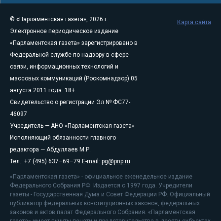
© «Парламентская газета», 2026 г.
Карта сайта
Электронное периодическое издание
«Парламентская газета» зарегистрировано в
Федеральной службе по надзору в сфере
связи, информационных технологий и
массовых коммуникаций (Роскомнадзор) 05
августа 2011 года. 18+
Свидетельство о регистрации Эл № ФС77-
46097
Учредитель — АНО «Парламентская газета»
Исполняющий обязанности главного
редактора — Абдуллаев М.Р.
Тел.: +7 (495) 637–69–79 E-mail:
pg@pnp.ru
«Парламентская газета» - официальное еженедельное издание
Федерального Собрания РФ. Издается с 1997 года. Учредители
газеты - Государственная Дума и Совет Федерации РФ. Официальный
публикатор федеральных конституционных законов, федеральных
законов и актов палат Федерального Собрания. «Парламентская
газета» имеет пункты печати и представительства в десяти субъектах