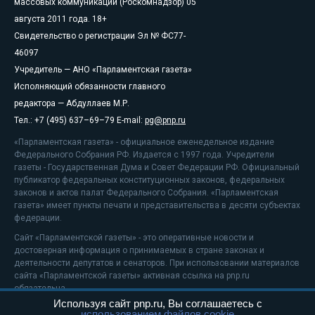
массовых коммуникаций (Роскомнадзор) 05
августа 2011 года. 18+
Свидетельство о регистрации Эл № ФС77-
46097
Учредитель — АНО «Парламентская газета»
Исполняющий обязанности главного
редактора — Абдуллаев М.Р.
Тел.: +7 (495) 637–69–79 E-mail:
pg@pnp.ru
«Парламентская газета» - официальное еженедельное издание
Федерального Собрания РФ. Издается с 1997 года. Учредители
газеты - Государственная Дума и Совет Федерации РФ. Официальный
публикатор федеральных конституционных законов, федеральных
законов и актов палат Федерального Собрания. «Парламентская
газета» имеет пункты печати и представительства в десяти субъектах
федерации.
Сайт «Парламентской газеты» - это оперативные новости и
достоверная информация о принимаемых в стране законах и
деятельности депутатов и сенаторов. При использовании материалов
сайта «Парламентской газеты» активная ссылка на pnp.ru
обязательна.
Используя сайт pnp.ru, Вы соглашаетесь с
На информационном ресурсе применяются
рекомендательные
использованием файлов cookie