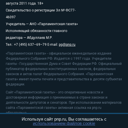
августа 2011 года. 18+
Свидетельство о регистрации Эл № ФС77-
46097
Учредитель — АНО «Парламентская газета»
Исполняющий обязанности главного
редактора — Абдуллаев М.Р.
Тел.: +7 (495) 637–69–79 E-mail:
pg@pnp.ru
«Парламентская газета» - официальное еженедельное издание
Федерального Собрания РФ. Издается с 1997 года. Учредители
газеты - Государственная Дума и Совет Федерации РФ. Официальный
публикатор федеральных конституционных законов, федеральных
законов и актов палат Федерального Собрания. «Парламентская
газета» имеет пункты печати и представительства в десяти субъектах
федерации.
Сайт «Парламентской газеты» - это оперативные новости и
достоверная информация о принимаемых в стране законах и
деятельности депутатов и сенаторов. При использовании материалов
сайта «Парламентской газеты» активная ссылка на pnp.ru
обязательна.
Используя сайт pnp.ru, Вы соглашаетесь с
На информационном ресурсе применяются
рекомендательные
использованием файлов cookie
технологии