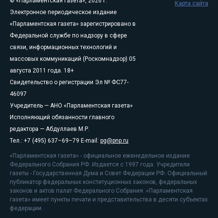
© «Парламентская газета», 2026 г.
Карта сайта
Электронное периодическое издание
«Парламентская газета» зарегистрировано в
Федеральной службе по надзору в сфере
связи, информационных технологий и
массовых коммуникаций (Роскомнадзор) 05
августа 2011 года. 18+
Свидетельство о регистрации Эл № ФС77-
46097
Учредитель — АНО «Парламентская газета»
Исполняющий обязанности главного
редактора — Абдуллаев М.Р.
Тел.: +7 (495) 637–69–79 E-mail:
pg@pnp.ru
«Парламентская газета» - официальное еженедельное издание
Федерального Собрания РФ. Издается с 1997 года. Учредители
газеты - Государственная Дума и Совет Федерации РФ. Официальный
публикатор федеральных конституционных законов, федеральных
законов и актов палат Федерального Собрания. «Парламентская
газета» имеет пункты печати и представительства в десяти субъектах
федерации.