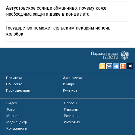
Августовское солнце обманчиво: почему коже
необходима защита даже в конце лета
Государство поможет сельским пекарям испечь
колобок
Политика
Экономика
Общество
В мире
Происшествия
Культура
Видео
Опросы
Фото
Персоны
Мнения
Регионы
Медиацентр
Интервью
Колумнисты