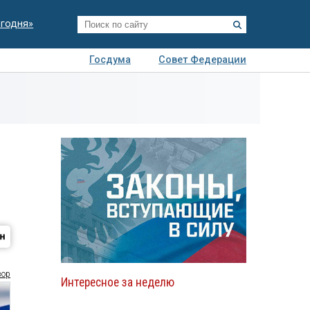
егодня»
Госдума
Совет Федерации
я
Авто
Недвижимость
Технологии
иза
зор
Интересное за неделю