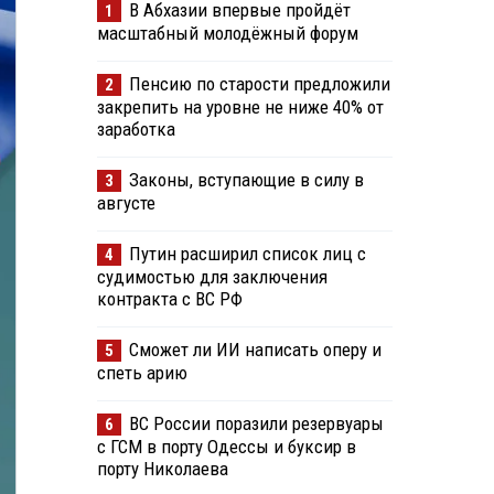
В Абхазии впервые пройдёт
1
масштабный молодёжный форум
Пенсию по старости предложили
2
закрепить на уровне не ниже 40% от
заработка
Законы, вступающие в силу в
3
августе
Путин расширил список лиц с
4
судимостью для заключения
контракта с ВС РФ
Сможет ли ИИ написать оперу и
5
спеть арию
ВС России поразили резервуары
6
с ГСМ в порту Одессы и буксир в
порту Николаева