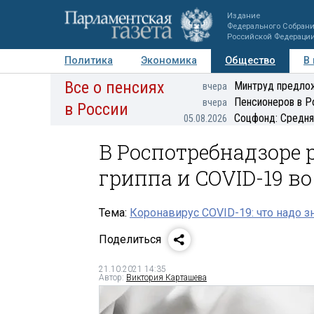
Издание
Федерального Собран
Российской Федераци
Политика
Экономика
Общество
В
Все о пенсиях
Фото
Авторы
Персоны
Мнения
Регионы
Минтруд предлож
вчера
Пенсионеров в Р
вчера
в России
Соцфонд: Средня
05.08.2026
В Роспотребнадзоре 
гриппа и COVID-19 в
Тема:
Коронавирус COVID-19: что надо з
Поделиться
21.10.2021 14:35
Автор:
Виктория Карташева