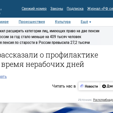
Свежий номер
Законы
Подписка
Журнал «РФ с
ия
и
 мире
Происшествия
Культура
Ещё
Медиацентр
Интервью
Колумнисты
Делова
ил расширить категории лиц, имеющих право на две пенсии
эксперт
оссии за год стало меньше на 409 тысяч человек
я пенсия по старости в России превысила 27,2 тысячи
рассказали о профилактике
о время нерабочих дней
нать
Читать нас в
Источник:
Роспотребнад