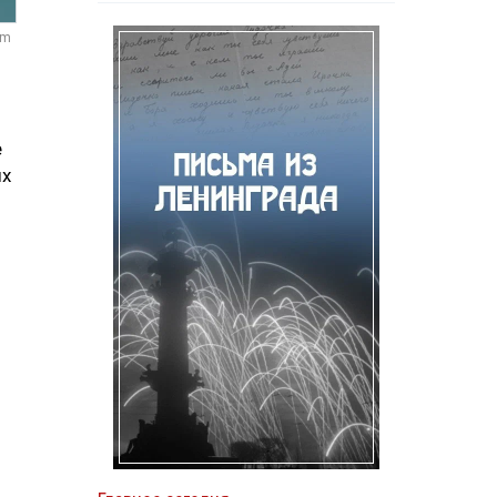
om
е
ых