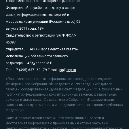
«Парламентская газета» зарегистрировано в
Федеральной службе по надзору в сфере
связи, информационных технологий и
массовых коммуникаций (Роскомнадзор) 05
августа 2011 года. 18+
Свидетельство о регистрации Эл № ФС77-
46097
Учредитель — АНО «Парламентская газета»
Исполняющий обязанности главного
редактора — Абдуллаев М.Р.
Тел.: +7 (495) 637–69–79 E-mail:
pg@pnp.ru
«Парламентская газета» - официальное еженедельное издание
Федерального Собрания РФ. Издается с 1997 года. Учредители
газеты - Государственная Дума и Совет Федерации РФ. Официальный
публикатор федеральных конституционных законов, федеральных
законов и актов палат Федерального Собрания. «Парламентская
газета» имеет пункты печати и представительства в десяти субъектах
федерации.
Сайт «Парламентской газеты» - это оперативные новости и
достоверная информация о принимаемых в стране законах и
деятельности депутатов и сенаторов. При использовании материалов