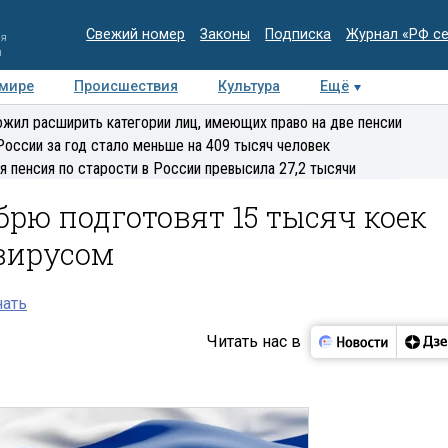
Свежий номер
Законы
Подписка
Журнал «РФ с
ия
и
 мире
Происшествия
Культура
Ещё
Медиацентр
Интервью
Колумнисты
Делова
жил расширить категории лиц, имеющих право на две пенсии
эксперт
России за год стало меньше на 409 тысяч человек
я пенсия по старости в России превысила 27,2 тысячи
брю подготовят 15 тысяч коек
вирусом
нать
Читать нас в