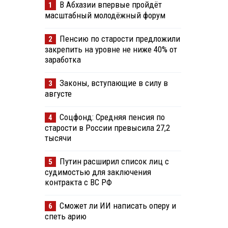
В Абхазии впервые пройдёт
1
масштабный молодёжный форум
Пенсию по старости предложили
2
закрепить на уровне не ниже 40% от
заработка
Законы, вступающие в силу в
3
августе
Соцфонд: Средняя пенсия по
4
старости в России превысила 27,2
тысячи
Путин расширил список лиц с
5
судимостью для заключения
контракта с ВС РФ
Сможет ли ИИ написать оперу и
6
спеть арию