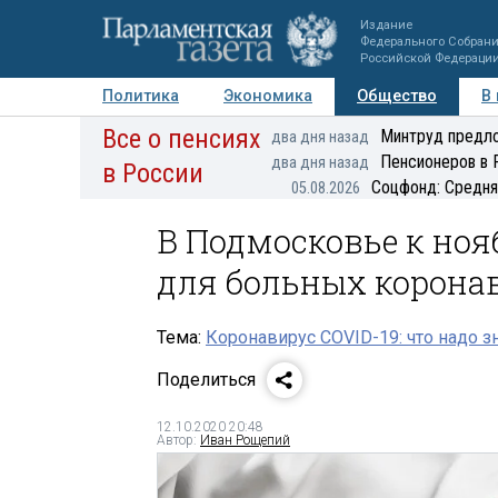
Издание
Федерального Собран
Российской Федераци
Политика
Экономика
Общество
В
Все о пенсиях
Фото
Авторы
Персоны
Мнения
Регионы
Минтруд предло
два дня назад
Пенсионеров в 
два дня назад
в России
Соцфонд: Средня
05.08.2026
В Подмосковье к ноя
для больных корона
Тема:
Коронавирус COVID-19: что надо з
Поделиться
12.10.2020 20:48
Автор:
Иван Рощепий