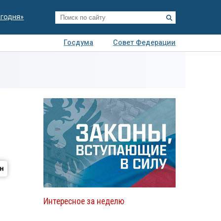
егодня»
Госдума
Совет Федерации
я
Авто
Недвижимость
Технологии
иза
Интересное за неделю