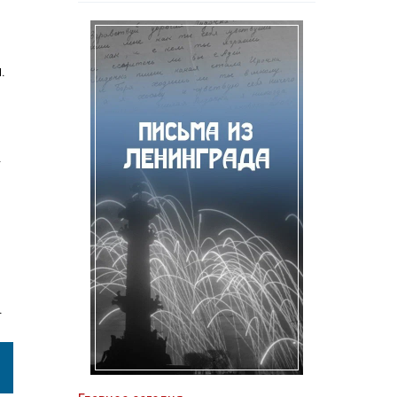
.
.
.