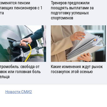
изменятся пенсии
Тренеров предложили
тающих пенсионеров с 1
поощрять выплатами за
ста
подготовку успешных
спортсменов
тромобиль: свобода от
Какие изменения ждут рынок
авок или головная боль
госзакупок этой осенью
ельца
Новости СМИ2