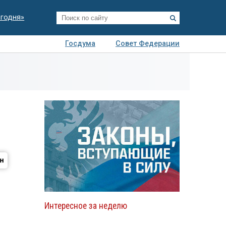
егодня»
Госдума
Совет Федерации
я
Авто
Недвижимость
Технологии
иза
Интересное за неделю