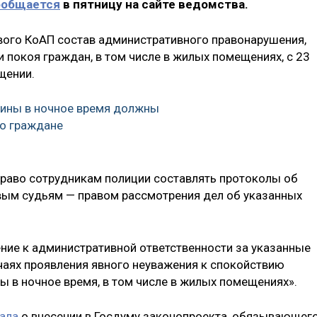
ообщается
в пятницу на сайте ведомства.
ового КоАП состав административного правонарушения,
покоя граждан, в том числе в жилых помещениях, с 23
щении.
шины в ночное время должны
ко граждане
раво сотрудникам полиции составлять протоколы об
вым судьям — правом рассмотрения дел об указанных
ение к административной ответственности за указанные
чаях проявления явного неуважения к спокойствию
ы в ночное время, в том числе в жилых помещениях».
ала
о внесении в Госдуму законопроекта, обязывающег