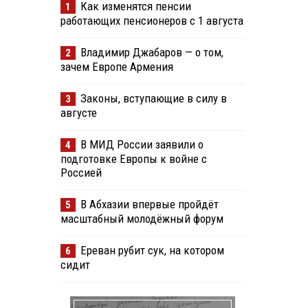
Как изменятся пенсии
1
работающих пенсионеров с 1 августа
Владимир Джабаров — о том,
2
зачем Европе Армения
Законы, вступающие в силу в
3
августе
В МИД России заявили о
4
подготовке Европы к войне с
Россией
В Абхазии впервые пройдёт
5
масштабный молодёжный форум
Ереван рубит сук, на котором
6
сидит