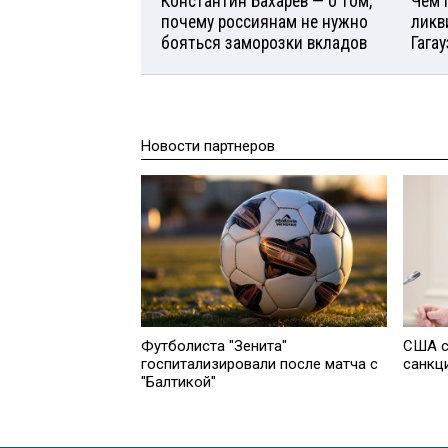
Константин Бахарев — о том,
Чем 
почему россиянам не нужно
ликв
бояться заморозки вкладов
Гага
Новости партнеров
Футболиста "Зенита"
США с
госпитализировали после матча с
санкц
"Балтикой"