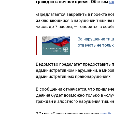
граждан в ночное время. Об этом
с
«Предлагается закрепить в проекте н
заключающийся в нарушении тишины и 
часов до 7 часов», — говорится в сооб
За нарушение ти
отвечать не толь
Ведомство предалагет предоставить п
административном нарушении, а миро
административных правонарушениях.
В сообщении отмечается, что привлеч
деяния будет возможно только в «слу
граждан и злостного нарушения тишин
27 мая «Парламентская газета»
сообщ