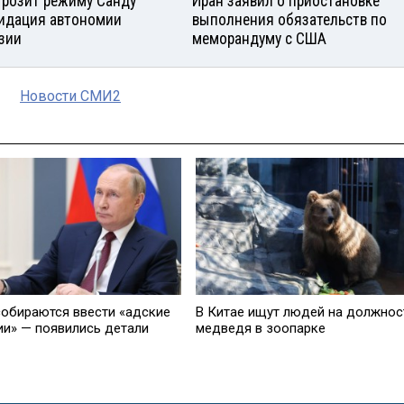
грозит режиму Санду
Иран заявил о приостановке
идация автономии
выполнения обязательств по
узии
меморандуму с США
Новости СМИ2
обираются ввести «адские
В Китае ищут людей на должнос
ии» — появились детали
медведя в зоопарке