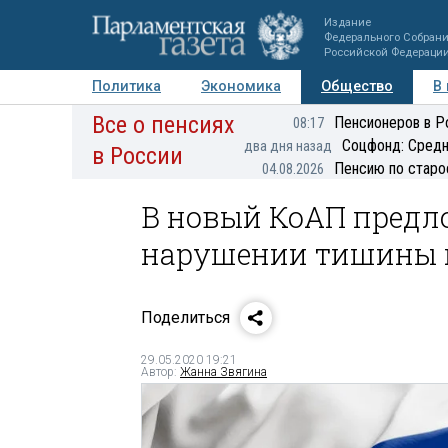
Издание
Федерального Собран
Российской Федераци
Политика
Экономика
Общество
В
Все о пенсиях
Фото
Авторы
Персоны
Мнения
Регионы
Пенсионеров в Р
08:17
Соцфонд: Средн
два дня назад
в России
Пенсию по старо
04.08.2026
В новый КоАП предл
нарушении тишины
Поделиться
29.05.2020 19:21
Автор:
Жанна Звягина