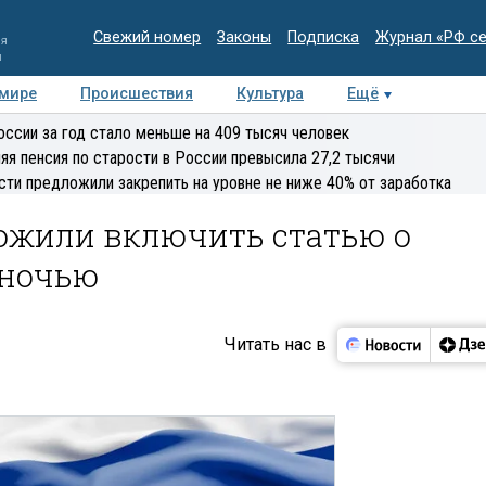
Свежий номер
Законы
Подписка
Журнал «РФ с
ия
и
 мире
Происшествия
Культура
Ещё
Медиацентр
Интервью
Колумнисты
Делова
оссии за год стало меньше на 409 тысяч человек
эксперт
яя пенсия по старости в России превысила 27,2 тысячи
сти предложили закрепить на уровне не ниже 40% от заработка
ожили включить статью о
 ночью
Читать нас в